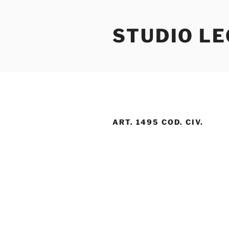
Salta
al
STUDIO L
contenuto
ART. 1495 COD. CIV.