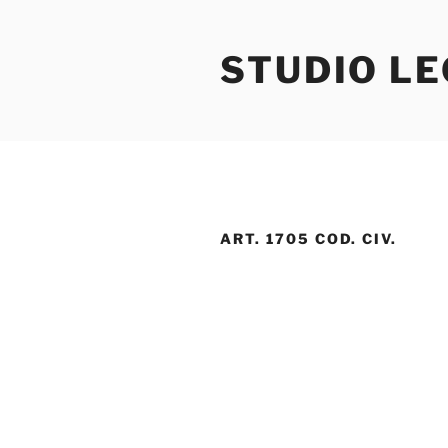
Salta
al
STUDIO L
contenuto
ART. 1705 COD. CIV.