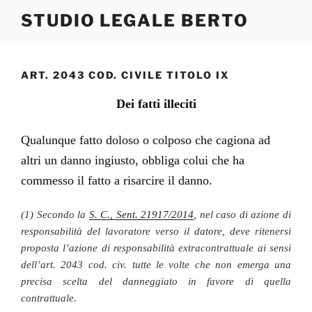
Salta
STUDIO LEGALE BERTO
al
contenuto
ART. 2043 COD. CIVILE TITOLO IX
Dei fatti illeciti
Qualunque fatto doloso o colposo che cagiona ad
altri un danno ingiusto, obbliga colui che ha
commesso il fatto a risarcire il danno.
(1) Secondo la
S. C., Sent. 21917/2014
,
nel caso di azione di
responsabilità del lavoratore verso il datore, deve ritenersi
proposta l’azione di responsabilità extracontrattuale ai sensi
dell’art. 2043 cod. civ. tutte le volte che non emerga una
precisa scelta del danneggiato in favore di quella
contrattua
l
e.