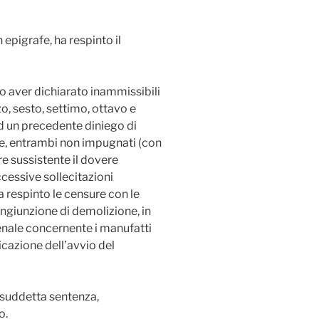
in epigrafe, ha respinto il
po aver dichiarato inammissibili
zo, sesto, settimo, ottavo e
ad un precedente diniego di
ne, entrambi non impugnati (con
e sussistente il dovere
cessive sollecitazioni
ha respinto le censure con le
ingiunzione di demolizione, in
enale concernente i manufatti
cazione dell’avvio del
a suddetta sentenza,
o.