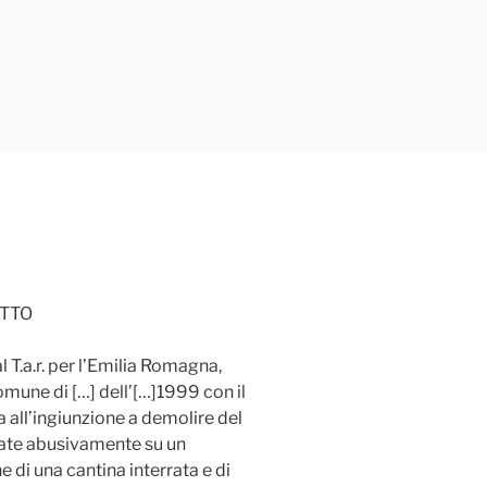
ITTO
l T.a.r. per l’Emilia Romagna,
mune di […] dell’[…]1999 con il
 all’ingiunzione a demolire del
zate abusivamente su un
e di una cantina interrata e di