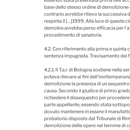
essendo stata presentata prima dell’ac
base dello stesso ordine di demolizione
contrario avrebbe rilievo la successiva
respinta il […]1999. Alla luce di queste c
demolire avrebbe perso efficacia per l’a
procedimento di sanatoria.
4.2. Con riferimento alla prima e quinta c
sentenza impugnata. Travisamento dei fat
4.2.1. Il T.a.r. di Bologna sostiene nella
poteva rilevare ai fini dell’inottemperanz
demolizione la presenza di un sequestro 
causa. Secondo il giudice di primo grado
richiedere il dissequestro per procedere 
parte appellante, essendo stata sottop
dovuto mantenere in essere il manufatto 
probatorio disposto dal Tribunale di Rim
demolizione delle opere nel termine di cu