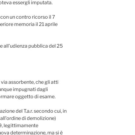
teva essergli imputata.
o con un contro ricorso il 7
riore memoria il 21 aprile
ne all’udienza pubblica del 25
 via assorbente, che gli atti
munque impugnati dagli
formare oggetto di esame.
azione del T.a.r. secondo cui, in
 all’ordine di demolizione)
9, legittimamente
uova determinazione, ma si è