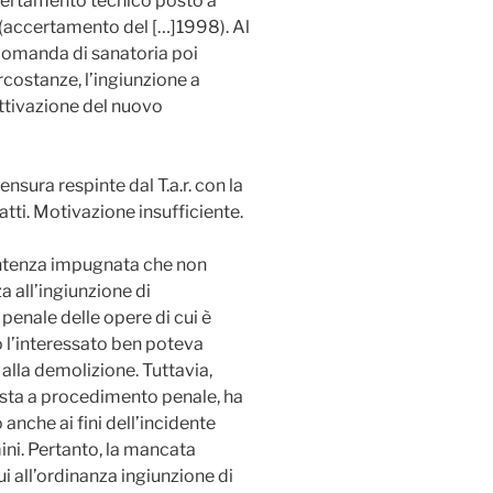
certamento tecnico posto a
 (accertamento del […]1998). Al
 domanda di sanatoria poi
ircostanze, l’ingiunzione a
ttivazione del nuovo
ensura respinte dal T.a.r. con la
ti. Motivazione insufficiente.
 sentenza impugnata che non
a all’ingiunzione di
penale delle opere di cui è
 l’interessato ben poteva
alla demolizione. Tuttavia,
osta a procedimento penale, ha
anche ai fini dell’incidente
ini. Pertanto, la mancata
i all’ordinanza ingiunzione di