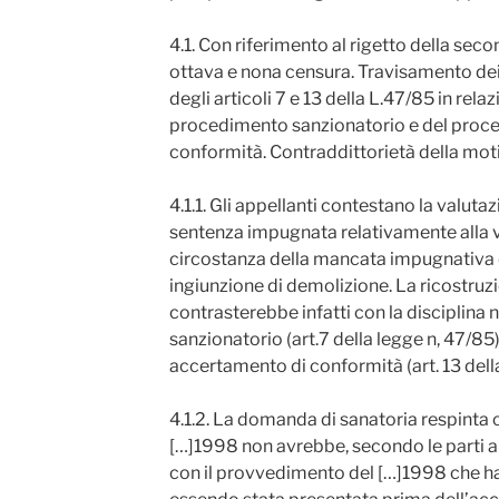
4.1. Con riferimento al rigetto della secon
ottava e nona censura. Travisamento dei 
degli articoli 7 e 13 della L.47/85 in relaz
procedimento sanzionatorio e del proc
conformità. Contraddittorietà della mot
4.1.1. Gli appellanti contestano la valutaz
sentenza impugnata relativamente alla va
circostanza della mancata impugnativa d
ingiunzione di demolizione. La ricostruzi
contrasterebbe infatti con la disciplin
sanzionatorio (art.7 della legge n, 47/85
accertamento di conformità (art. 13 dell
4.1.2. La domanda di sanatoria respinta 
[…]1998 non avrebbe, secondo le parti ap
con il provvedimento del […]1998 che ha