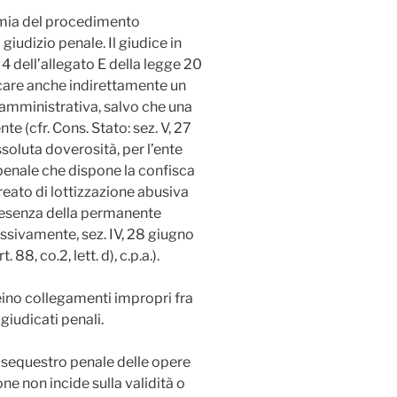
nomia del procedimento
giudizio penale. Il giudice in
. 4 dell’allegato E della legge 20
care anche indirettamente un
amministrativa, salvo che una
 (cfr. Cons. Stato: sez. V, 27
ssoluta doverosità, per l’ente
 penale che dispone la confisca
reato di lottizzazione abusiva
 presenza della permanente
essivamente, sez. IV, 28 giugno
 88, co.2, lett. d), c.p.a.).
creino collegamenti impropri fra
 giudicati penali.
 il sequestro penale delle opere
e non incide sulla validità o