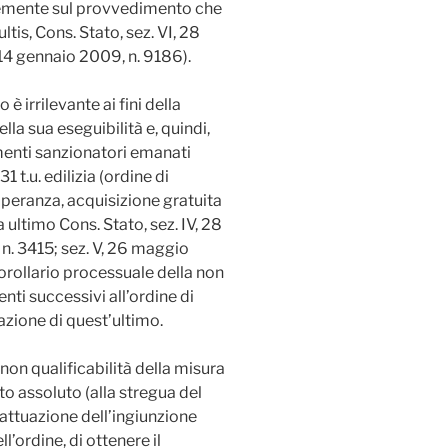
ntemente sul provvedimento che
tis, Cons. Stato, sez. VI, 28
, 14 gennaio 2009, n. 9186).
è irrilevante ai fini della
lla sua eseguibilità e, quindi,
menti sanzionatori emanati
1 t.u. edilizia (ordine di
peranza, acquisizione gratuita
a ultimo Cons. Stato, sez. IV, 28
n. 3415; sez. V, 26 maggio
orollario processuale della non
i successivi all’ordine di
zione di quest’ultimo.
 non qualificabilità della misura
o assoluto (alla stregua del
’attuazione dell’ingiunzione
ll’ordine, di ottenere il