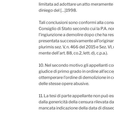
limitata ad adottare un atto meramente
diniego del […]1998.
Tali conclusioni sono conformi alla cons
Consiglio di Stato secondo cui la P.A. no
l’ingiunzione a demolire dopo che ha res
presentata successivamente all’originari
plurimis sez. V, n. 466 del 2015 e Sez. VI, 
mente dell’art. 88, co.2, lett. d), c.p.a.).
10. Nel secondo motivo gli appellanti co
giudice di primo grado in ordine all’ecce
ottemperare l’ordine di demolizione in 
delle stesse opere abusive.
11. La tesi di parte appellante non può e
dalla genericità della censura rilevata d
mancata indicazione della data di disse