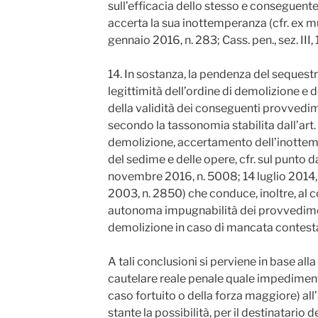
sull’efficacia dello stesso e consegue
accerta la sua inottemperanza (cfr. ex mul
gennaio 2016, n. 283; Cass. pen., sez. III
14. In sostanza, la pendenza del sequestro 
legittimità dell’ordine di demolizione e de
della validità dei conseguenti provvedi
secondo la tassonomia stabilita dall’art. 3
demolizione, accertamento dell’inottem
del sedime e delle opere, cfr. sul punto d
novembre 2016, n. 5008; 14 luglio 2014, 
2003, n. 2850) che conduce, inoltre, al c
autonoma impugnabilità dei provvediment
demolizione in caso di mancata contesta
A tali conclusioni si perviene in base alla
cautelare reale penale quale impediment
caso fortuito o della forza maggiore) all
stante la possibilità, per il destinatario de