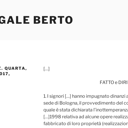
EGALE BERTO
Z. QUARTA,
[…]
017,
FATTO e DIR
1. I signori […] hanno impugnato dinanzi a
sede di Bologna, il provvedimento del co
quale è stata dichiarata l’inottemperanza
[…]1998 relativa ad alcune opere realiz
fabbricato di loro proprietà (realizzazion