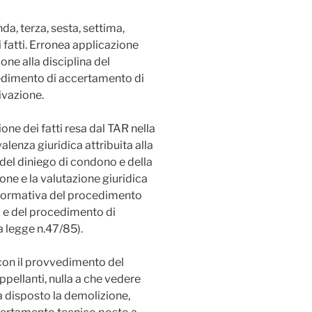
da, terza, sesta, settima,
fatti. Erronea applicazione
ione alla disciplina del
edimento di accertamento di
ivazione.
ione dei fatti resa dal TAR nella
lenza giuridica attribuita alla
el diniego di condono e della
one e la valutazione giuridica
a normativa del procedimento
) e del procedimento di
a legge n.47/85).
con il provvedimento del
pellanti, nulla a che vedere
 disposto la demolizione,