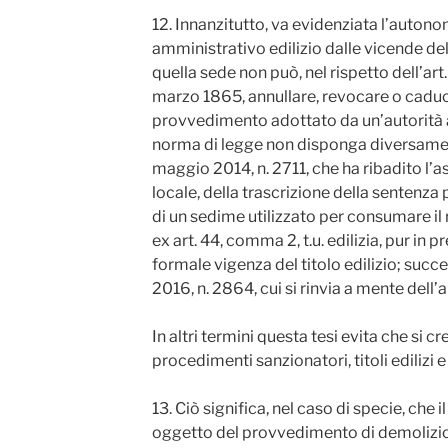
12. Innanzitutto, va evidenziata l’auto
amministrativo edilizio dalle vicende del 
quella sede non può, nel rispetto dell’art
marzo 1865, annullare, revocare o cadu
provvedimento adottato da un’autorità 
norma di legge non disponga diversamente
maggio 2014, n. 2711, che ha ribadito l’a
locale, della trascrizione della sentenza
di un sedime utilizzato per consumare il 
ex art. 44, comma 2, t.u. edilizia, pur in
formale vigenza del titolo edilizio; succ
2016, n. 2864, cui si rinvia a mente dell’art.
In altri termini questa tesi evita che si 
procedimenti sanzionatori, titoli edilizi e
13. Ciò significa, nel caso di specie, che
oggetto del provvedimento di demolizion