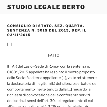
Salta
STUDIO LEGALE BERTO
al
contenuto
CONSIGLIO DI STATO, SEZ. QUARTA,
SENTENZA N. 5015 DEL 2015, DEP. IL
03/11/2015
[…]
FATTO
Il TAR del Lazio –Sede di Roma- con la sentenza n.
01839/2015 appellata ha respinto il mezzo proposto
dalla Società odierna appellante […], volto ad ottenere
la declaratoria di illegittimità del silenzio serbato e del
comportamento inerte tenuto dalla […] riguardo la
richiesta di convocazione della conferenza servizi
decisoria ai sensi dell’art. 30 del regolamento di cui
all’avviso pubblico del 4 /1/08 nonché del silenzio