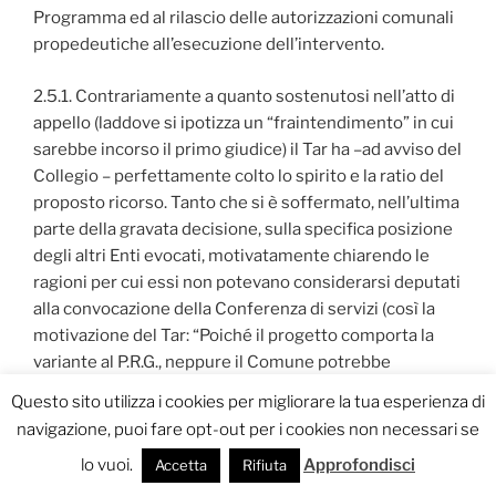
Programma ed al rilascio delle autorizzazioni comunali
propedeutiche all’esecuzione dell’intervento.
2.5.1. Contrariamente a quanto sostenutosi nell’atto di
appello (laddove si ipotizza un “fraintendimento” in cui
sarebbe incorso il primo giudice) il Tar ha –ad avviso del
Collegio – perfettamente colto lo spirito e la ratio del
proposto ricorso. Tanto che si è soffermato, nell’ultima
parte della gravata decisione, sulla specifica posizione
degli altri Enti evocati, motivatamente chiarendo le
ragioni per cui essi non potevano considerarsi deputati
alla convocazione della Conferenza di servizi (così la
motivazione del Tar: “Poiché il progetto comporta la
variante al P.R.G., neppure il Comune potrebbe
convocare la conferenza di servizi decisoria, dovendo
Questo sito utilizza i cookies per migliorare la tua esperienza di
percorrere la via ordinaria.
navigazione, puoi fare opt-out per i cookies non necessari se
lo vuoi.
Approfondisci
Infine, non è configurabile il silenzio inadempimento
Accetta
Rifiuta
neanche nei confronti della […] e di […] avendo svolto le