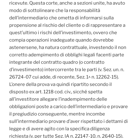
ricevute. Questa corte, anche a sezioni unite, ha avuto
modo di sottolineare che la responsabilità
dell’intermediario che ometta di informarsi sulla
propensione al rischio del cliente o di rappresentare a
quest’ultimo i rischi dell’investimento, ovvero che
compia operazioni inadeguate quando dovrebbe
astenersene, ha natura contrattuale, investendo il non
corretto adempimento di obblighi legali facenti parte
integrante del contratto quadro (o contratto
d’investimento) intercorrente tra le parti (v. Sez. un. n.
26724-07 cui adde, di recente, Sez. 1^ n. 12262-15).
L’onere della prova va quindi ripartito secondo il
disposto ex art. 1218 cod. civ., sicché spetta
all’investitore allegare l’inadempimento delle
obbligazioni poste a carico dell’intermediario e provare
il pregiudizio conseguente, mentre incombe
sull’intermediario provare d’aver rispettato i dettami di
legge e di avere agito con la specifica diligenza
richiesta (v. per tutte Sez. lA n. 22147-10, n. 2640-15).