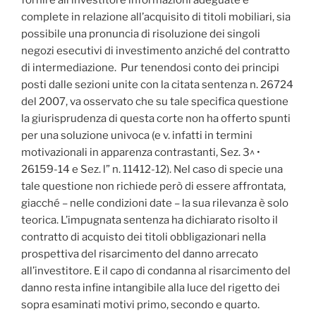
complete in relazione all’acquisito di titoli mobiliari, sia
possibile una pronuncia di risoluzione dei singoli
negozi esecutivi di investimento anziché del contratto
di intermediazione. Pur tenendosi conto dei principi
posti dalle sezioni unite con la citata sentenza n. 26724
del 2007, va osservato che su tale specifica questione
la giurisprudenza di questa corte non ha offerto spunti
per una soluzione univoca (e v. infatti in termini
motivazionali in apparenza contrastanti, Sez. 3^ •
26159-14 e Sez. l” n. 11412-12). Nel caso di specie una
tale questione non richiede però di essere affrontata,
giacché – nelle condizioni date – la sua rilevanza è solo
teorica. L’impugnata sentenza ha dichiarato risolto il
contratto di acquisto dei titoli obbligazionari nella
prospettiva del risarcimento del danno arrecato
all’investitore. E il capo di condanna al risarcimento del
danno resta infine intangibile alla luce del rigetto dei
sopra esaminati motivi primo, secondo e quarto.