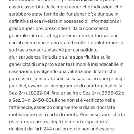
essere assorbite dalle mere generiche indicazioni che
sarebbero state fornite dal funzionario”; e dunque in
definitiva si era rivelata in possesso di informazioni di
grado superiore, prescindenti dalla conoscenza
generalizzata del rating dell’emittente; informazioni
che al cliente non erano state fornite. La valutazione si
sottrae a censura, giacché per consolidata
giurisprudenza il giudizio sulla superfluità e sulla
genericità di una prova per testimoni è insindacabile in
cassazione, involgendo una valutazione di fatto che
può essere censurata solo se basata su erronei principi
giuridici, ovvero su incongruenze di carattere logico (v.
Sez. 2^ n. 18222-04, fino a risalire a Sez. 1^ n. 2555-62 e
a Sez. 3^ n. 2450-63). Il che non si è verificato nella
fattispecie, essendo congruente la dianzi riportata
motivazione della corte di merito. Può osservarsi che la
riscontrata carenza degli elementi di specificità,
richiesti dall’art. 244 cod. proc. civ. non può essere