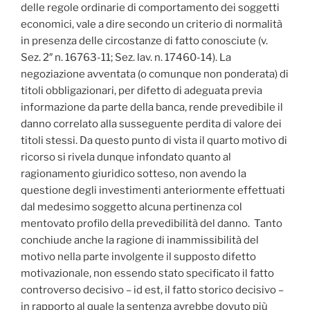
delle regole ordinarie di comportamento dei soggetti
economici, vale a dire secondo un criterio di normalità
in presenza delle circostanze di fatto conosciute (v.
Sez. 2″ n. 16763-11; Sez. lav. n. 17460-14). La
negoziazione avventata (o comunque non ponderata) di
titoli obbligazionari, per difetto di adeguata previa
informazione da parte della banca, rende prevedibile il
danno correlato alla susseguente perdita di valore dei
titoli stessi. Da questo punto di vista il quarto motivo di
ricorso si rivela dunque infondato quanto al
ragionamento giuridico sotteso, non avendo la
questione degli investimenti anteriormente effettuati
dal medesimo soggetto alcuna pertinenza col
mentovato profilo della prevedibilità del danno. Tanto
conchiude anche la ragione di inammissibilità del
motivo nella parte involgente il supposto difetto
motivazionale, non essendo stato specificato il fatto
controverso decisivo – id est, il fatto storico decisivo –
in rapporto al quale la sentenza avrebbe dovuto più