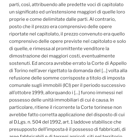
parti, così, attribuendo alle predette voci di capitolato
un significato ed un’estensione maggiori di quelle loro
proprie e come delimitate dalle parti. Al contrario,
posto che il prezzo era comprensivo delle opere
riportate nel capitolato, il prezzo convenuto era quello
comprensivo delle opere previste nel capitolato e solo
di quelle, e rimessa al promittente venditore la
dimostrazione dei maggiori costi, eventualmente
sostenuti. Ed ancora avrebbe errato la Corte di Appello
di Torino nell’aver rigettato la domanda del […] volta alla
refusione delle somme corrisposte a titolo di imposta
comunale sugli immobili (ICI) per il periodo successivo
all’ottobre 1999, allorquando i […] furono immessi nel
possesso delle unità immobiliari di cui è causa. In
particolare, ritiene il ricorrente la Corte torinese non
avrebbe fatto corretta applicazione del disposto di cui
al D.Lgs. n. 504 del 1992, art. 1 laddove stabilisce che
presupposto dell’imposta è il possesso di fabbricati, di
aree fabbricabili e di terreni agricoli, siti nel territorio