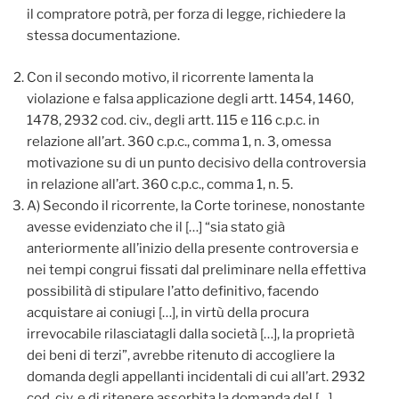
il compratore potrà, per forza di legge, richiedere la
stessa documentazione.
Con il secondo motivo, il ricorrente lamenta la
violazione e falsa applicazione degli artt. 1454, 1460,
1478, 2932 cod. civ., degli artt. 115 e 116 c.p.c. in
relazione all’art. 360 c.p.c., comma 1, n. 3, omessa
motivazione su di un punto decisivo della controversia
in relazione all’art. 360 c.p.c., comma 1, n. 5.
A) Secondo il ricorrente, la Corte torinese, nonostante
avesse evidenziato che il […] “sia stato già
anteriormente all’inizio della presente controversia e
nei tempi congrui fissati dal preliminare nella effettiva
possibilità di stipulare l’atto definitivo, facendo
acquistare ai coniugi […], in virtù della procura
irrevocabile rilasciatagli dalla società […], la proprietà
dei beni di terzi”, avrebbe ritenuto di accogliere la
domanda degli appellanti incidentali di cui all’art. 2932
cod. civ. e di ritenere assorbita la domanda del […]