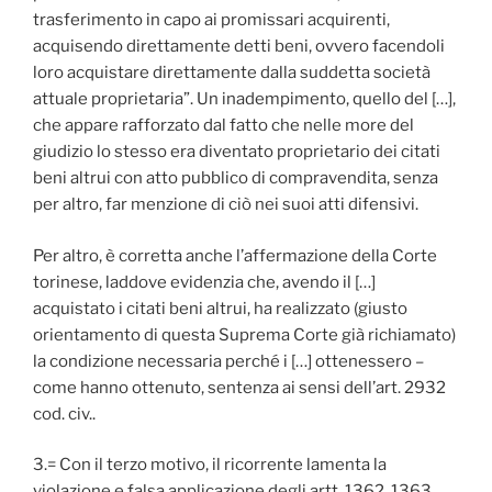
trasferimento in capo ai promissari acquirenti,
acquisendo direttamente detti beni, ovvero facendoli
loro acquistare direttamente dalla suddetta società
attuale proprietaria”. Un inadempimento, quello del […],
che appare rafforzato dal fatto che nelle more del
giudizio lo stesso era diventato proprietario dei citati
beni altrui con atto pubblico di compravendita, senza
per altro, far menzione di ciò nei suoi atti difensivi.
Per altro, è corretta anche l’affermazione della Corte
torinese, laddove evidenzia che, avendo il […]
acquistato i citati beni altrui, ha realizzato (giusto
orientamento di questa Suprema Corte già richiamato)
la condizione necessaria perché i […] ottenessero –
come hanno ottenuto, sentenza ai sensi dell’art. 2932
cod. civ..
3.= Con il terzo motivo, il ricorrente lamenta la
violazione e falsa applicazione degli artt. 1362, 1363,