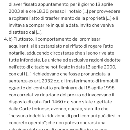
di aver fissato appuntamento, per il giorno 18 aprile
2003 alle ore 18,30, presso il notaio […] per provvedere
a rogitare l’atto di trasferimento della proprietà […] e li
invitava a comparire in quella data. Invito che veniva
disatteso dai […].
b) Piuttosto, il comportamento dei promissari
acquirenti si è sostanziato nel rifiuto di rogare l’atto
notarile, adducendo circostanze che si sono rivelate
tutte infondate. Le uniche ed esclusive ragioni dedotte
nell’atto di citazione notificato in data 13 aprile 2000,
con cui i […] richiedevano che fosse pronunciata la
sentenza ex art. 2932 c.c. di trasferimento di immobili
oggetto del contratto preliminare del 18 aprile 1998
con correlativa riduzione del prezzo ed invocavano il
disposto di cui all’art. 1460 c.c. sono state rigettate
dalla Corte torinese, avendo, questa, statuito che
“nessuna indebita riduzione di parti comuni può dirsi in
concreto operata”; che non poteva operarsi una
riduzione del prezzo di compravendita in ragione