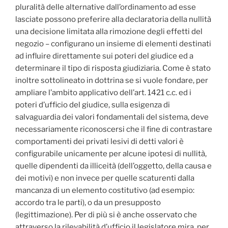
pluralità delle alternative dall’ordinamento ad esse
lasciate possono preferire alla declaratoria della nullità
una decisione limitata alla rimozione degli effetti del
negozio – configurano un insieme di elementi destinati
ad influire direttamente sui poteri del giudice ed a
determinare il tipo di risposta giudiziaria. Come è stato
inoltre sottolineato in dottrina se si vuole fondare, per
ampliare l’ambito applicativo dell’art. 1421 c.c. ed i
poteri d’ufficio del giudice, sulla esigenza di
salvaguardia dei valori fondamentali del sistema, deve
necessariamente riconoscersi che il fine di contrastare
comportamenti dei privati lesivi di detti valori è
configurabile unicamente per alcune ipotesi di nullità,
quelle dipendenti da illiceità (dell’oggetto, della causa e
dei motivi) e non invece per quelle scaturenti dalla
mancanza di un elemento costitutivo (ad esempio:
accordo tra le parti), o da un presupposto
(legittimazione). Per di più si è anche osservato che
attraverso la rilevabilità d’ufficio il legislatore mira, per