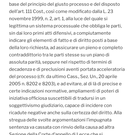
base del principio del giusto processo e del disposto
dell’art. 111 Cost., così come modificato dalla L. 23
novembre 1999, n. 2, art. 1, alla luce del quale si
legittima un sistema processuale che obbliga le parti,
sin dai loro primi atti difensivi, a compiutamente
indicare gli elementi di fatto e di diritto posti a base
della loro richiesta, ad assicurare un pieno e completo
contraddittorio tra le parti stesse su un piano di
assoluta parità, seppure nel rispetto di termini di
decadenza e di preclusioni aventi portata acceleratoria
del processo (cfr. da ultimo Cass., Sez. Un., 20 aprile
2005 n. 8202 e 8203), e ad evitare, al di là di precise e
certe indicazioni normative, ampliamenti di poteri di
iniziativa officiosa suscettibili di tradursi in un
soggettivismo giudiziario, capace di incidere con
ricadute negative anche sulla certezza del diritto. Alla
stregua delle svolte argomentazioni l’impugnata
sentenza va cassata con rinvio della causa ad altra
Sezione della Corte d’appello di Lecce che si