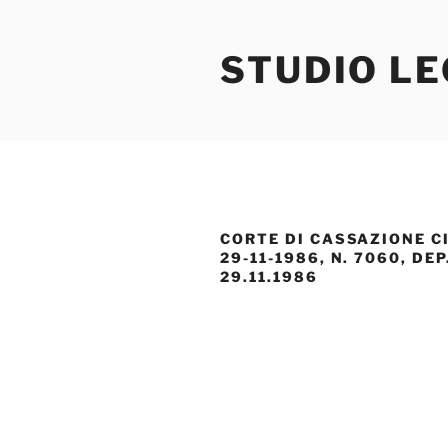
Salta
al
STUDIO L
contenuto
CORTE DI CASSAZIONE CIV
29-11-1986, N. 7060, DEP.
29.11.1986