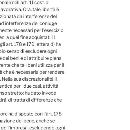
ionale nell’art. 41 cost. di
avorativa. Ora, tale libertà è
izionata da interferenze del
ad interferenze del coniuge
ente necessari per l’esercizio
eni a quel fine acquistati. Il
i art. 178 e 179 lettera d) ha
pio senso di escludere ogni
 dei beni e di attribuire piena
ente che tali beni utilizza per il
tà che è necessaria per rendere
. Nella sua discrezionalità il
tica per i due casi, attività
nso stretto: ha dato invece
rà, di tratta di differenze che
ore ha disposto con l’art. 178
inazione del bene, anche se
o dell’impresa, escludendo ogni