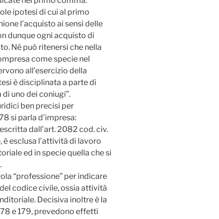
ndicate nel primo comma.
le ipotesi di cui al primo
one l’acquisto ai sensi delle
non dunque ogni acquisto di
o. Né può ritenersi che nella
 ricompresa come specie nel
ervono all’esercizio della
si è disciplinata a parte di
 di uno dei coniugi”.
ridici ben precisi per
 178 si parla d’impresa:
escritta dall’art. 2082 cod. civ.
è esclusa l’attività di lavoro
iale ed in specie quella che si
.
rola “professione” per indicare
 del codice civile, ossia attività
itoriale. Decisiva inoltre è la
178 e 179, prevedono effetti