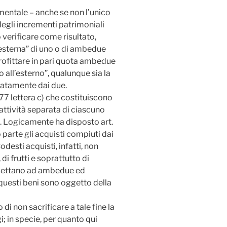
amentale – anche se non l’unico
degli incrementi patrimoniali
verificare come risultato,
“esterna” di uno o di ambedue
rofittare in pari quota ambedue
 all’esterno”, qualunque sia la
ratamente dai due.
7 lettera c) che costituiscono
attività separata di ciascuno
i. Logicamente ha disposto art.
parte gli acquisti compiuti dai
esti acquisti, infatti, non
i frutti e soprattutto di
 spettano ad ambedue ed
questi beni sono oggetto della
di non sacrificare a tale fine la
i; in specie, per quanto qui