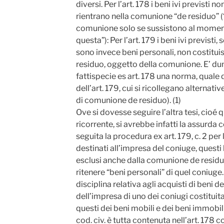
diversi. Per l’art. 178 i beni ivi previsti 
rientrano nella comunione “de residuo” (
comunione solo se sussistono al moment
questa”): Per l’art. 179 i beni ivi previsti,
sono invece beni personali, non costit
residuo, oggetto della comunione. E’ du
fattispecie es art. 178 una norma, quale
dell’art. 179, cui si ricollegano alternati
di comunione de residuo). (1)
Ove si dovesse seguire l’altra tesi, cioé 
ricorrente, si avrebbe infatti la assurda
seguita la procedura ex art. 179, c. 2 per
destinati all’impresa del coniuge, questi
esclusi anche dalla comunione de resid
ritenere “beni personali” di quel coniuge
disciplina relativa agli acquisti di beni de
dell’impresa di uno dei coniugi costituit
questi dei beni mobili e dei beni immobili 
cod. civ. è tutta contenuta nell’art. 178 co