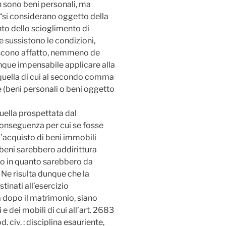
non sono beni personali, ma
“si considerano oggetto della
o dello scioglimento di
 se sussistono le condizioni,
uiscono affatto, nemmeno de
nque impensabile applicare alla
 quella di cui al secondo comma
ve (beni personali o beni oggetto
quella prospettata dal
 conseguenza per cui se fosse
 l’acquisto di beni immobili
 beni sarebbero addirittura
uo in quanto sarebbero da
. Ne risulta dunque che la
stinati all’esercizio
a dopo il matrimonio, siano
e dei mobili di cui all’art. 2683
d. civ. : disciplina esauriente,