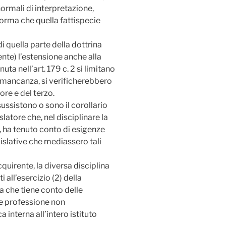
normali di interpretazione,
norma che quella fattispecie
di quella parte della dottrina
nte) l’estensione anche alla
uta nell’art. 179 c. 2 si limitano
n mancanza, si verificherebbero
re e del terzo.
sussistono o sono il corollario
slatore che, nel disciplinare la
, ha tenuto conto di esigenze
islative che mediassero tali
uirente, la diversa disciplina
i all’esercizio (2) della
a che tiene conto delle
 e professione non
 interna all’intero istituto