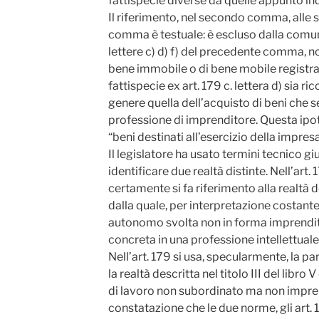
fattispecie diverse da quelle appunto i
Il riferimento, nel secondo comma, alle so
comma è testuale: è escluso dalla comuni
lettere c) d) f) del precedente comma, 
bene immobile o di bene mobile registrat
fattispecie ex art. 179 c. lettera d) sia
genere quella dell’acquisto di beni che s
professione di imprenditore. Questa ipote
“beni destinati all’esercizio della impresa
Il legislatore ha usato termini tecnico giu
identificare due realtà distinte. Nell’art.
certamente si fa riferimento alla realtà d
dalla quale, per interpretazione costante, 
autonomo svolta non in forma imprenditor
concreta in una professione intellettuale
Nell’art. 179 si usa, specularmente, la pa
la realtà descritta nel titolo III del libro V
di lavoro non subordinato ma non imprend
constatazione che le due norme, gli art. 