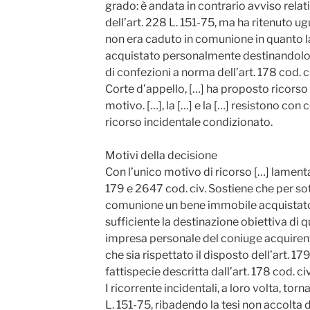
grado: è andata in contrario avviso rela
dell’art. 228 L. 151-75, ma ha ritenuto 
non era caduto in comunione in quanto la
acquistato personalmente destinandolo a
di confezioni a norma dell’art. 178 cod. c
Corte d’appello, […] ha proposto ricorso
motivo. […], la […] e la […] resistono co
ricorso incidentale condizionato.
Motivi della decisione
Con l’unico motivo di ricorso […] lamenta 
179 e 2647 cod. civ. Sostiene che per sot
comunione un bene immobile acquistato 
sufficiente la destinazione obiettiva di q
impresa personale del coniuge acquirent
che sia rispettato il disposto dell’art. 179
fattispecie descritta dall’art. 178 cod. civ
I ricorrente incidentali, a loro volta, tor
L. 151-75, ribadendo la tesi non accolta d