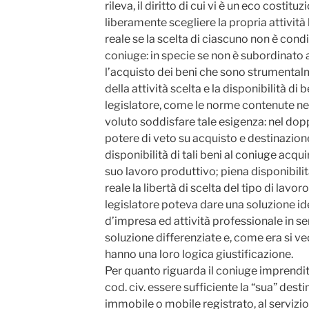
rileva, il diritto di cui vi è un eco costituz
liberamente scegliere la propria attività l
reale se la scelta di ciascuno non è cond
coniuge: in specie se non è subordinato 
l’acquisto dei beni che sono strumentalm
della attività scelta e la disponibilità di b
legislatore, come le norme contenute negl
voluto soddisfare tale esigenza: nel dop
potere di veto su acquisto e destinazione
disponibilità di tali beni al coniuge acquir
suo lavoro produttivo; piena disponibili
reale la libertà di scelta del tipo di lavoro
legislatore poteva dare una soluzione iden
d’impresa ed attività professionale in se
soluzione differenziate e, come era si ved
hanno una loro logica giustificazione.
Per quanto riguarda il coniuge imprendit
cod. civ. essere sufficiente la “sua” dest
immobile o mobile registrato, al servizi