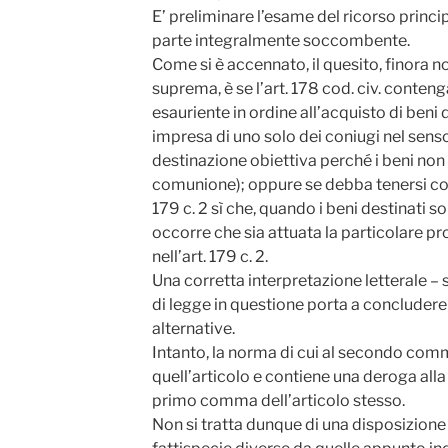
E’ preliminare l’esame del ricorso princi
parte integralmente soccombente.
Come si è accennato, il quesito, finora 
suprema, è se l’art. 178 cod. civ. conten
esauriente in ordine all’acquisto di beni d
impresa di uno solo dei coniugi nel senso
destinazione obiettiva perché i beni no
comunione); oppure se debba tenersi con
179 c. 2 sì che, quando i beni destinati s
occorre che sia attuata la particolare p
nell’art. 179 c. 2.
Una corretta interpretazione letterale – 
di legge in questione porta a concludere
alternative.
Intanto, la norma di cui al secondo comma
quell’articolo e contiene una deroga all
primo comma dell’articolo stesso.
Non si tratta dunque di una disposizione