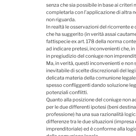
senza che sia possibile in base ai criteri 
completarla con l’applicazione di altra 
non riguarda.
In realtà le osservazioni del ricorrente e 
che ha suggerito (in verità assai cautame
fattispecie ex art. 178 della norma conten
ad indicare pretesi, inconvenienti che, i
in pregiudizio del coniuge non imprendito
Ma, in verità, questi inconvenienti e non 
inevitabile di scelte discrezionali del legi
delicata materia della comunione legale
spesso confliggenti dando soluzione leg
potenziali conflitti.
Quanto alla posizione del coniuge non acq
per le due differenti ipotesi (beni destinat
professione) ha una sua razionalità logic
differenze tra le due situazioni (impresa
imprenditoriale) ed è conforme alla logica