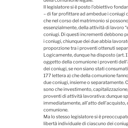
della comunione legale.
Il legislatore si è posto l’obiettivo fond
– di far profittare ad ambedue i coniugi 
che nel corso del matrimonio si possono 
essenzialmente, della attività di lavoro 
coniugi. Di questi incrementi debbono p
i coniugi, chiunque dei due abbia lavorato
proporzione tra i proventi ottenuti sepa
Logicamente, dunque ha disposto (art. 17
oggetto della comunione i proventi dell’
dei coniugi, se non siano stati consumat
177 lettera a) che della comunione fanno 
due coniugi, insieme o separatamente. Cod
sono che investimento, capitalizzazione, d
proventi di attività lavorativa: dunque
immediatamente, all’atto dell’acquisto, 
comunione.
Ma lo stesso legislatore si è preoccupato 
libertà individuale di ciascuno dei coniug