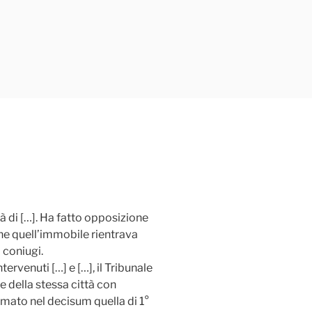
à di […]. Ha fatto opposizione
he quell’immobile rientrava
 coniugi.
ervenuti […] e […], il Tribunale
e della stessa città con
mato nel decisum quella di 1°