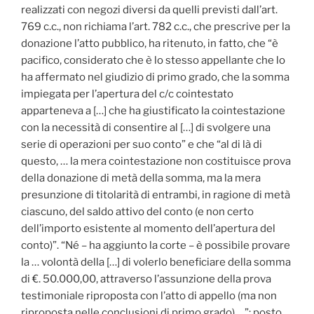
realizzati con negozi diversi da quelli previsti dall’art.
769 c.c., non richiama l’art. 782 c.c., che prescrive per la
donazione l’atto pubblico, ha ritenuto, in fatto, che “è
pacifico, considerato che è lo stesso appellante che lo
ha affermato nel giudizio di primo grado, che la somma
impiegata per l’apertura del c/c cointestato
apparteneva a […] che ha giustificato la cointestazione
con la necessità di consentire al […] di svolgere una
serie di operazioni per suo conto” e che “al di là di
questo, … la mera cointestazione non costituisce prova
della donazione di metà della somma, ma la mera
presunzione di titolarità di entrambi, in ragione di metà
ciascuno, del saldo attivo del conto (e non certo
dell’importo esistente al momento dell’apertura del
conto)”. “Né – ha aggiunto la corte – è possibile provare
la … volontà della […] di volerlo beneficiare della somma
di €. 50.000,00, attraverso l’assunzione della prova
testimoniale riproposta con l’atto di appello (ma non
riproposta nelle conclusioni di primo grado) …”: posto