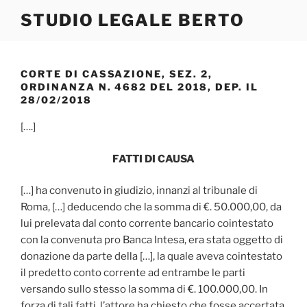
Salta
STUDIO LEGALE BERTO
al
contenuto
CORTE DI CASSAZIONE, SEZ. 2,
ORDINANZA N. 4682 DEL 2018, DEP. IL
28/02/2018
[….]
FATTI DI CAUSA
[…] ha convenuto in giudizio, innanzi al tribunale di
Roma, […] deducendo che la somma di €. 50.000,00, da
lui prelevata dal conto corrente bancario cointestato
con la convenuta pro Banca Intesa, era stata oggetto di
donazione da parte della […], la quale aveva cointestato
il predetto conto corrente ad entrambe le parti
versando sullo stesso la somma di €. 100.000,00. In
forza di tali fatti, l’attore ha chiesto che fosse accertata