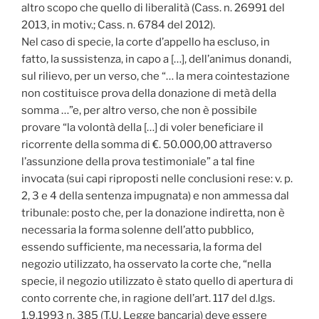
altro scopo che quello di liberalità (Cass. n. 26991 del
2013, in motiv.; Cass. n. 6784 del 2012).
Nel caso di specie, la corte d’appello ha escluso, in
fatto, la sussistenza, in capo a […], dell’animus donandi,
sul rilievo, per un verso, che “… la mera cointestazione
non costituisce prova della donazione di metà della
somma …”e, per altro verso, che non è possibile
provare “la volontà della […] di voler beneficiare il
ricorrente della somma di €. 50.000,00 attraverso
l’assunzione della prova testimoniale” a tal fine
invocata (sui capi riproposti nelle conclusioni rese: v. p.
2, 3 e 4 della sentenza impugnata) e non ammessa dal
tribunale: posto che, per la donazione indiretta, non è
necessaria la forma solenne dell’atto pubblico,
essendo sufficiente, ma necessaria, la forma del
negozio utilizzato, ha osservato la corte che, “nella
specie, il negozio utilizzato è stato quello di apertura di
conto corrente che, in ragione dell’art. 117 del d.lgs.
1.9.1993 n. 385 (T.U. Legge bancaria) deve essere