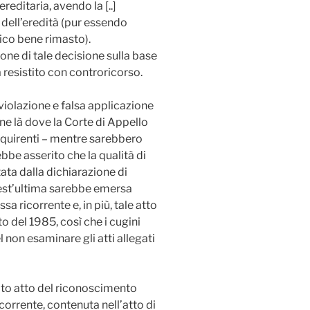
editaria, avendo la [..]
 dell’eredità (pur essendo
nico bene rimasto).
one di tale decisione sulla base
a resistito con controricorso.
violazione e falsa applicazione
ione là dove la Corte di Appello
cquirenti – mentre sarebbero
ebbe asserito che la qualità di
ata dalla dichiarazione di
uest’ultima sarebbe emersa
sa ricorrente e, in più, tale atto
o del 1985, così che i cugini
 non esaminare gli atti allegati
ato atto del riconoscimento
icorrente, contenuta nell’atto di