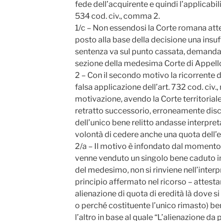
fede dell’acquirente e quindi l’applicabilit
534 cod. civ., comma 2.
1/c – Non essendosi la Corte romana atte
posto alla base della decisione una insu
sentenza va sul punto cassata, demand
sezione della medesima Corte di Appell
2 – Con il secondo motivo la ricorrente d
falsa applicazione dell’art. 732 cod. civ.
motivazione, avendo la Corte territoriale
retratto successorio, erroneamente dis
dell’unico bene relitto andasse interpre
volontà di cedere anche una quota dell’e
2/a – Il motivo è infondato dal momento
venne venduto un singolo bene caduto in
del medesimo, non si rinviene nell’interpr
principio affermato nel ricorso – attesta
alienazione di quota di eredità là dove si 
o perché costituente l’unico rimasto) be
l’altro in base al quale “L’alienazione da 