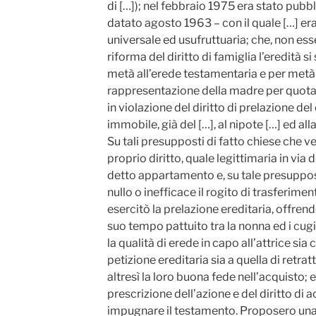
di […]); nel febbraio 1975 era stato pubb
datato agosto 1963 – con il quale […] er
universale ed usufruttuaria; che, non ess
riforma del diritto di famiglia l’eredità
metà all’erede testamentaria e per metà 
rappresentazione della madre per quota d
in violazione del diritto di prelazione d
immobile, già del […], al nipote […] ed all
Su tali presupposti di fatto chiese che ve
proprio diritto, quale legittimaria in via d
detto appartamento e, su tale presuppos
nullo o inefficace il rogito di trasferime
esercitò la prelazione ereditaria, offren
suo tempo pattuito tra la nonna ed i cugi
la qualità di erede in capo all’attrice sia
petizione ereditaria sia a quella di retra
altresì la loro buona fede nell’acquisto; 
prescrizione dell’azione e del diritto di a
impugnare il testamento. Proposero una