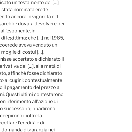
licato un testamento del […] –
a stata nominata erede
endo ancora in vigore la c.d.
 si sarebbe dovuta devolvere per
all’esponente, in
i legittima; che […] nel 1985,
el coerede aveva venduto un
a moglie di costui […].
nisse accertato e dichiarato il
erivativa del […], alla metà di
to, affinché fosse dichiarato
nto ai cugini; contestualmente
do il pagamento del prezzo a
ni. Questi ultimi contestarono
 con riferimento all’azione di
tto successorio; ribadirono
eccepirono inoltre la
ccettare l’eredità e di
 domanda di garanzia nei