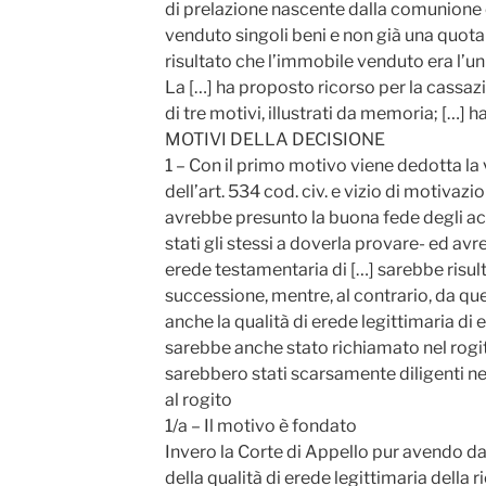
di prelazione nascente dalla comunione er
venduto singoli beni e non già una quota
risultato che l’immobile venduto era l’u
La […] ha proposto ricorso per la cassazi
di tre motivi, illustrati da memoria; […] h
MOTIVI DELLA DECISIONE
1 – Con il primo motivo viene dedotta la 
dell’art. 534 cod. civ. e vizio di motivaz
avrebbe presunto la buona fede degli a
stati gli stessi a doverla provare- ed avr
erede testamentaria di […] sarebbe risult
successione, mentre, al contrario, da q
anche la qualità di erede legittimaria di es
sarebbe anche stato richiamato nel rogit
sarebbero stati scarsamente diligenti nel
al rogito
1/a – Il motivo è fondato
Invero la Corte di Appello pur avendo d
della qualità di erede legittimaria della r