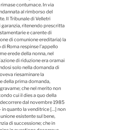
e rimase contumace. In via
ondannata al rimborso del
. Il Tribunale di Velletri
i garanzia, ritenendo prescritta
testamentarie e carente di
ione di comunione ereditaria) la
 di Roma respinse l’appello
ome erede della nonna, nel
azione di riduzione era oramai
endosi solo nella domanda di
 doveva riesaminare la
ne della prima domanda,
i gravame; che nel merito non
ondo cui il dies a quo della
 decorrere dal novembre 1985
 in quanto la venditrice […] non
unione esistente sul bene,
ia di successione; che in