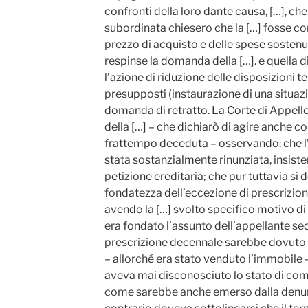
confronti della loro dante causa, […], ch
subordinata chiesero che la […] fosse c
prezzo di acquisto e delle spese sostenute
respinse la domanda della […]. e quella d
l’azione di riduzione delle disposizioni 
presupposti (instaurazione di una situaz
domanda di retratto. La Corte di Appello
della […] – che dichiarò di agire anche c
frattempo deceduta – osservando: che l’
stata sostanzialmente rinunziata, insist
petizione ereditaria; che pur tuttavia si
fondatezza dell’eccezione di prescrizio
avendo la […] svolto specifico motivo d
era fondato l’assunto dell’appellante sec
prescrizione decennale sarebbe dovuto
– allorché era stato venduto l’immobile –
aveva mai disconosciuto lo stato di com
come sarebbe anche emerso dalla denunz