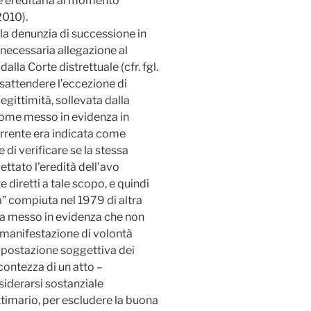
ne ereditaria al momento
2010).
lla denunzia di successione in
 necessaria allegazione al
alla Corte distrettuale (cfr. fgl.
sattendere l’eccezione di
legittimità, sollevata dalla
come messo in evidenza in
corrente era indicata come
 di verificare se la stessa
ttato l’eredità dell’avo
diretti a tale scopo, e quindi
ica” compiuta nel 1979 di altra
 va messo in evidenza che non
a manifestazione di volontà
impostazione soggettiva dei
 contezza di un atto –
siderarsi sostanziale
ttimario, per escludere la buona