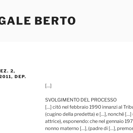
EGALE BERTO
EZ. 2,
011, DEP.
[…]
SVOLGIMENTO DEL PROCESSO
[…] citò nel febbraio 1990 innanzi al Tribu
(cugino della predetta) e […], nonché […
attrice), esponendo: che nel gennaio 197
nonno materno […], (padre di […], premort