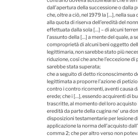
contrario doveva sottolinearsi che il te
dall’apertura della successione o dalla 
che, oltre a ciò, nel 1979 la […], nella sua
alla quota di riserva dell’eredità del nonn
effettuata dalla sola […] – di alcuni terre
l’assunto della […] a mente del quale, a 
comproprietà di alcuni beni oggetto della 
legittimaria, non sarebbe stato più neces
riduzione, così che anche l’eccezione di
sarebbe stata superata;
che a seguito di detto riconoscimento del
legittimata a proporre l’azione di petizio
contro i contro ricorrenti, aventi causa d
erede; che i […], essendo acquirenti di 
trascritte, al momento del loro acquisto 
eredità da parte della cugina ne’ una do
disposizioni testamentarie per lesione d
applicazione la norma dell’acquisto dall’
comma 2; che per altro verso non poteva r