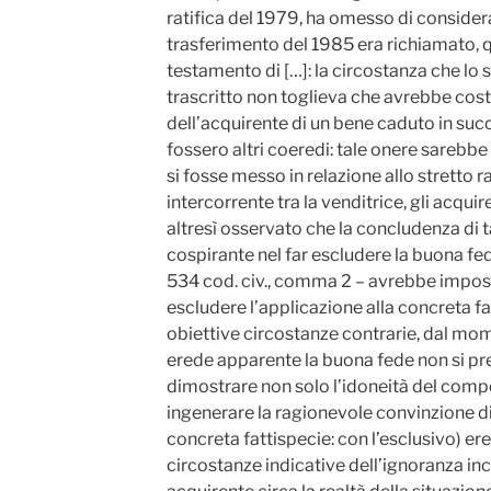
ratifica del 1979, ha omesso di considera
trasferimento del 1985 era richiamato, qu
testamento di […]: la circostanza che lo 
trascritto non toglieva che avrebbe costi
dell’acquirente di un bene caduto in succ
fossero altri coeredi: tale onere sarebbe
si fosse messo in relazione allo stretto 
intercorrente tra la venditrice, gli acquire
altresì osservato che la concludenza di t
cospirante nel far escludere la buona fed
534 cod. civ., comma 2 – avrebbe impost
escludere l’applicazione alla concreta fat
obiettive circostanze contrarie, dal mo
erede apparente la buona fede non si pr
dimostrare non solo l’idoneità del comp
ingenerare la ragionevole convinzione di 
concreta fattispecie: con l’esclusivo) er
circostanze indicative dell’ignoranza in