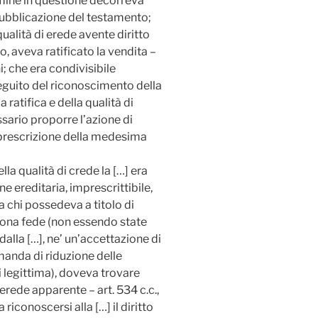
rmine in questione decorreva
pubblicazione del testamento;
 qualità di erede avente diritto
o, aveva ratificato la vendita –
ni; che era condivisibile
seguito del riconoscimento della
ratifica e della qualità di
sario proporre l’azione di
 prescrizione della medesima
la qualità di crede la […] era
ne ereditaria, imprescrittibile,
a chi possedeva a titolo di
buona fede (non essendo state
dalla […], ne’ un’accettazione di
manda di riduzione delle
i legittima), doveva trovare
erede apparente – art. 534 c.c.,
iconoscersi alla […] il diritto