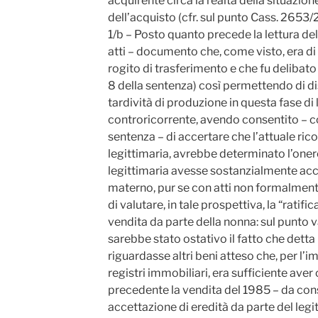
acquirente circa la realtà della situazio
dell’acquisto (cfr. sul punto Cass. 2653/
1/b – Posto quanto precede la lettura de
atti – documento che, come visto, era di
rogito di trasferimento e che fu delibato d
8 della sentenza) così permettendo di di
tardività di produzione in questa fase di 
controricorrente, avendo consentito – 
sentenza – di accertare che l’attuale ri
legittimaria, avrebbe determinato l’onere
legittimaria avesse sostanzialmente acce
materno, pur se con atti non formalmente 
di valutare, in tale prospettiva, la “ratif
vendita da parte della nonna: sul punto
sarebbe stato ostativo il fatto che dett
riguardasse altri beni atteso che, per l’
registri immobiliari, era sufficiente aver
precedente la vendita del 1985 – da con
accettazione di eredità da parte del legi