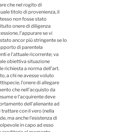
re che nel rogito di
ale titolo di provenienza, il
stesso non fosse stato
tuito onere di diligenza
essione, l’appurare se vi
 stato ancor più stringente se lo
rapporto di parentela
nti e l’attuale ricorrente; va
ale obiettiva situazione
e richiesta a norma dell’art.
o, a chi ne avesse voluto
tispecie, l’onere di allegare
mento che nell’acquisto da
esume e l’acquirente deve
ortamento dell’alienante ad
trattare con il vero (nella
ede, ma anche l’esistenza di
colpevole in capo ad esso