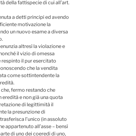
à della fattispecie di cui all’art.
nuta a detti principi ed avendo
fficiente motivazione la
ando un nuovo esame a diversa
o.
enunzia altresì la violazione e
, nonché il vizio di omessa
 respinto il pur esercitato
conoscendo che la vendita
tata come sottintendente la
redità.
 che, fermo restando che
 eredità e non già una quota
etazione di legittimità il
nte la presunzione di
trasferisca l’unico (in assoluto
ne appartenuto all’asse – bensì
parte di uno dei coeredi di uno,