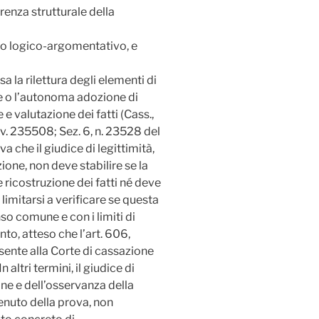
enza strutturale della
filo logico-argomentativo, e
a la rilettura degli elementi di
e o l’autonoma adozione di
 e valutazione dei fatti (Cass.,
Rv. 235508; Sez. 6, n. 23528 del
 che il giudice di legittimità,
one, non deve stabilire se la
 ricostruzione dei fatti né deve
limitarsi a verificare se questa
so comune e con i limiti di
to, atteso che l’art. 606,
nsente alla Corte di cassazione
 altri termini, il giudice di
one e dell’osservanza della
enuto della prova, non