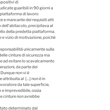
positivi di
dicate guaribili in 90 giorni a
a piattaforma di lavoro
e e mancante dei requisiti atti
dell’abitacolo, precipitava al
llo della predetta piattaforma.
e e vizio di motivazione, poiché
responsabilità unicamente sulla
delle cinture di sicurezza ma
te ad evitare lo scavalcamento
perazioni, da parte dei
e. Dunque non vi è
 attribuita al […] non è in
avoratore da tale superficie,
o e imprevedibile, ossia
lle cinture non avrebbe
 stato determinato dal