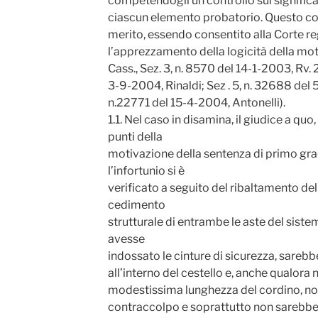
competendogli un controllo sul signific
ciascun elemento probatorio. Questo cont
merito, essendo consentito alla Corte r
l’apprezzamento della logicità della moti
Cass., Sez. 3, n. 8570 del 14-1-2003, Rv. 
3-9-2004, Rinaldi; Sez . 5, n. 32688 del 5
n.22771 del 15-4-2004, Antonelli).
1.1. Nel caso in disamina, il giudice a qu
punti della
motivazione della sentenza di primo gra
l’infortunio si è
verificato a seguito del ribaltamento del
cedimento
strutturale di entrambe le aste del sistem
avesse
indossato le cinture di sicurezza, sare
all’interno del cestello e, anche qualora 
modestissima lunghezza del cordino, no
contraccolpo e soprattutto non sarebbe 