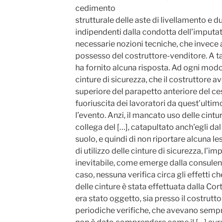
cedimento
strutturale delle aste di livellamento e
indipendenti dalla condotta dell’imputa
necessarie nozioni tecniche, che invece
possesso del costruttore-venditore. A tali
ha fornito alcuna risposta. Ad ogni modo,
cinture di sicurezza, che il costruttore 
superiore del parapetto anteriore del ce
fuoriuscita dei lavoratori da quest’ulti
l’evento. Anzi, il mancato uso delle cintu
collega del […], catapultato anch’egli dal 
suolo, e quindi di non riportare alcuna le
di utilizzo delle cinture di sicurezza, l’i
inevitabile, come emerge dalla consulenza
caso, nessuna verifica circa gli effetti c
delle cinture è stata effettuata dalla Cor
era stato oggetto, sia presso il costrutto
periodiche verifiche, che avevano sempr