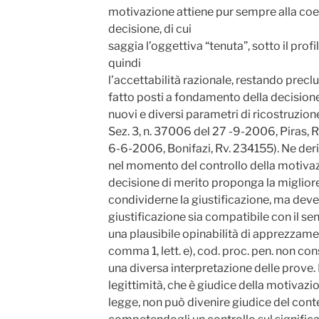
motivazione attiene pur sempre alla coer
decisione, di cui
saggia l’oggettiva “tenuta”, sotto il pro
quindi
l’accettabilità razionale, restando preclus
fatto posti a fondamento della decision
nuovi e diversi parametri di ricostruzione
Sez. 3, n. 37006 del 27 -9-2006, Piras, 
6-6-2006, Bonifazi, Rv. 234155). Ne deriva
nel momento del controllo della motivazi
decisione di merito proponga la migliore
condividerne la giustificazione, ma deve 
giustificazione sia compatibile con il sen
una plausibile opinabilità di apprezzamen
comma 1, lett. e), cod. proc. pen. non co
una diversa interpretazione delle prove. In
legittimità, che è giudice della motivazi
legge, non può divenire giudice del cont