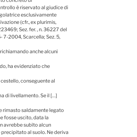
ato concreto di
rollo è riservato al giudice di
egolatrice esclusivamente
vazione (cfr., ex plurimis,
223469; Sez. fer. , n. 36227 del
- 7-2004, Scarcella; Sez. 5,
o, richiamando anche alcuni
do, ha evidenziato che
 cestello, conseguente al
a di livellamento. Se il […]
bbe rimasto saldamente legato
ne fosse uscito, data la
n avrebbe subìto alcun
precipitato al suolo. Ne deriva