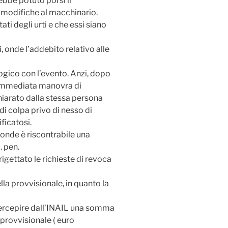
bbe potuto porsi il
 modifiche al macchinario.
ti degli urti e che essi siano
, onde l’addebito relativo alle
logico con l’evento. Anzi, dopo
un’immediata manovra di
iarato dalla stessa persona
di colpa privo di nesso di
ficatosi.
onde è riscontrabile una
. pen.
igettato le richieste di revoca
la provvisionale, in quanto la
percepire dall’INAIL una somma
provvisionale ( euro