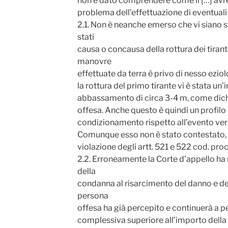
non è dato comprendere come il […] avre
problema dell’effettuazione di eventuali
2.1. Non è neanche emerso che vi siano sta
stati
causa o concausa della rottura dei tiranti
manovre
effettuate da terra è privo di nesso ezio
la rottura del primo tirante vi è stata 
abbassamento di circa 3-4 m, come dich
offesa. Anche questo è quindi un profilo 
condizionamento rispetto all’evento veri
Comunque esso non è stato contestato, 
violazione degli artt. 521 e 522 cod. proc
2.2. Erroneamente la Corte d’appello ha r
della
condanna al risarcimento del danno e del
persona
offesa ha già percepito e continuerà a 
complessiva superiore all’importo della 