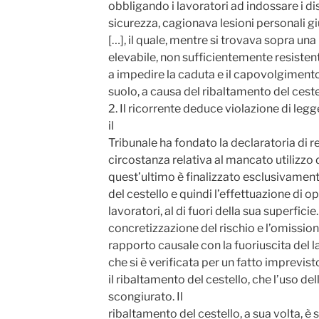
obbligando i lavoratori ad indossare i dis
sicurezza, cagionava lesioni personali giu
[…], il quale, mentre si trovava sopra un
elevabile, non sufficientemente resistent
a impedire la caduta e il capovolgimento 
suolo, a causa del ribaltamento del ceste
2. Il ricorrente deduce violazione di legg
il
Tribunale ha fondato la declaratoria di 
circostanza relativa al mancato utilizzo 
quest’ultimo è finalizzato esclusivamen
del cestello e quindi l’effettuazione di o
lavoratori, al di fuori della sua superfici
concretizzazione del rischio e l’omissione
rapporto causale con la fuoriuscita del l
che si è verificata per un fatto imprevist
il ribaltamento del cestello, che l’uso de
scongiurato. Il
ribaltamento del cestello, a sua volta, è