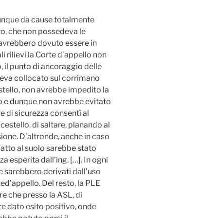
 dunque da cause totalmente
to, che non possedeva le
 avrebbero dovuto essere in
 rilievi la Corte d’appello non
 il punto di ancoraggio delle
aveva collocato sul corrimano
stello, non avrebbe impedito la
mo e dunque non avrebbe evitato
re di sicurezza consentì al
cestello, di saltare, planando al
sione. D’altronde, anche in caso
mpatto al suolo sarebbe stato
 esperita dall’ing. […]. In ogni
he sarebbero derivati dall’uso
ted’appello. Del resto, la PLE
re che presso la ASL, di
e dato esito positivo, onde