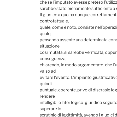
che se l’imputato avesse preteso l’utilizz
sarebbe stato pienamente sufficiente a 
Il giudice a quo ha dunque correttamente
controfattuale, il
quale, come è noto, consiste nell’operaz
quale,
pensando assente una determinata condizi
situazione
così mutata, si sarebbe verificata, oppu
conseguenza,
chiarendo, in modo argomentato, che l’ut
valso ad
evitare l’evento. L’impianto giustificati
quindi
puntuale, coerente, privo di discrasie log
rendere
intelligibile l’iter logico-giuridico seguit
superare lo
scrutinio di legittimità, avendo i giudici