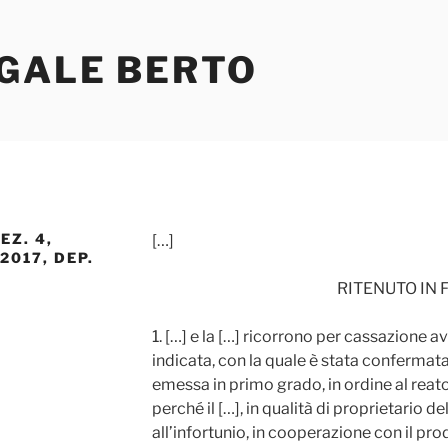
EGALE BERTO
EZ. 4,
[…]
2017, DEP.
RITENUTO IN 
1. […] e la […] ricorrono per cassazione a
indicata, con la quale è stata confermat
emessa in primo grado, in ordine al reato d
perché il […], in qualità di proprietario d
all’infortunio, in cooperazione con il pro