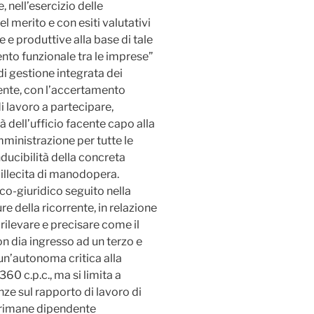
 nell’esercizio delle
 merito e con esiti valutativi
e e produttive alla base di tale
ento funzionale tra le imprese”
i gestione integrata dei
ente, con l’accertamento
di lavoro a partecipare,
tà dell’ufficio facente capo alla
mministrazione per tutte le
ducibilità della concreta
e illecita di manodopera.
ico-giuridico seguito nella
e della ricorrente, in relazione
 rilevare e precisare come il
on dia ingresso ad un terzo e
un’autonoma critica alla
360 c.p.c., ma si limita a
ze sul rapporto di lavoro di
ro rimane dipendente