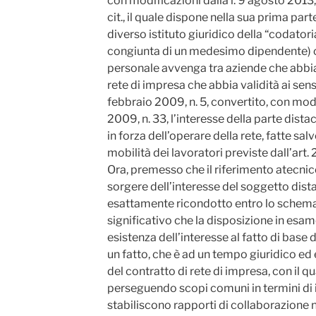
con modificazioni dalla l. 9 agosto 2013, n
cit., il quale dispone nella sua prima par
diverso istituto giuridico della “codatori
congiunta di un medesimo dipendente) ch
personale avvenga tra aziende che abbia
rete di impresa che abbia validità ai sen
febbraio 2009, n. 5, convertito, con modi
2009, n. 33, l’interesse della parte di
in forza dell’operare della rete, fatte sal
mobilità dei lavoratori previste dall’art. 
Ora, premesso che il riferimento atecnic
sorgere dell’interesse del soggetto dis
esattamente ricondotto entro lo schema 
significativo che la disposizione in esam
esistenza dell’interesse al fatto di base 
un fatto, che è ad un tempo giuridico ed
del contratto di rete di impresa, con il q
perseguendo scopi comuni in termini di 
stabiliscono rapporti di collaborazione n