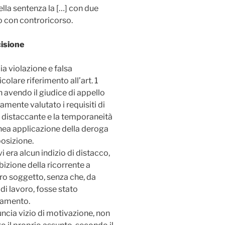
lla sentenza la […] con due
to con controricorso.
cisione
a violazione e falsa
colare riferimento all’art. 1
 avendo il giudice di appello
mente valutato i requisiti di
el distaccante e la temporaneità
nea applicazione della deroga
posizione.
i era alcun indizio di distacco,
izione della ricorrente a
ro soggetto, senza che, da
di lavoro, fosse stato
tamento.
ncia vizio di motivazione, non