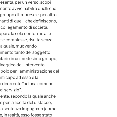
resenta, per un verso, scopi
ente avvicinabili a quelli che
gruppo di imprese e, per altro
anti di quelli che definiscono,
 il collegamento di società.
ppare la sola conforme alle
e e complesse, risulta senza
 la quale, muovendo
rimento tanto del soggetto
atario in un medesimo gruppo,
sinergico dell’intervento
o polo per l’amministrazione del
ti capo ad esso e la
a ricorrente “ad una comune
l servizio”.
rrente, secondo la quale anche
 per la liceità del distacco,
lla sentenza impugnata (come
, in realtà, esso fosse stato