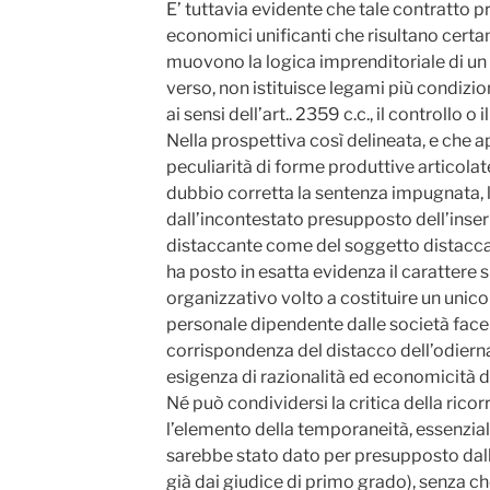
E’ tuttavia evidente che tale contratto p
economici unificanti che risultano certam
muovono la logica imprenditoriale di un 
verso, non istituisce legami più condizion
ai sensi dell’art.. 2359 c.c., il controllo o
Nella prospettiva così delineata, e che a
peculiarità di forme produttive articolat
dubbio corretta la sentenza impugnata,
dall’incontestato presupposto dell’inse
distaccante come del soggetto distacc
ha posto in esatta evidenza il carattere 
organizzativo volto a costituire un unic
personale dipendente dalle società facen
corrispondenza del distacco dell’odiern
esigenza di razionalità ed economicità de
Né può condividersi la critica della rico
l’elemento della temporaneità, essenziale
sarebbe stato dato per presupposto da
già dai giudice di primo grado), senza che