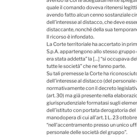
avendo la Corte adeguatamente spiegato 
quale il comando doveva ritenersi legitti
avendo fatto alcun cenno sostanziale cir
dell’interesse al distacco, che deve ess
distaccante, nonché della sua temporane
Il ricorso è infondato.
La Corte territoriale ha accertato in prim
S.p.A. appartengono allo stesso gruppo di
era stata addetta” la […] “si occupava de
tutte le società” che ne fanno parte.
Su tali premesse la Corte ha riconosciuto
dell’interesse al distacco (del personale 
normativamente con il decreto legislati
(art. 30) ma già presente nella elaborazi
giurisprudenziale formatasi sugli elementi
dell’istituto con portata derogatoria del 
manodopera di cui all’art. 1 L. 23 ottobr
“nell’accentramento presso un unico uff
personale delle società del gruppo”.