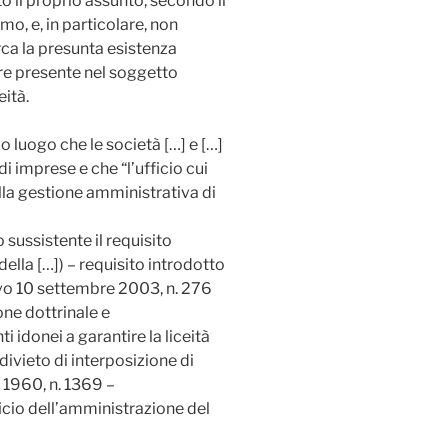
il proprio assunto, secondo il
mo, e, in particolare, non
ca la presunta esistenza
ere presente nel soggetto
ità.
o luogo che le società […] e […]
 imprese e che “l’ufficio cui
lla gestione amministrativa di
 sussistente il requisito
della […]) – requisito introdotto
vo 10 settembre 2003, n. 276
one dottrinale e
 idonei a garantire la liceità
divieto di interposizione di
e 1960, n. 1369 –
icio dell’amministrazione del