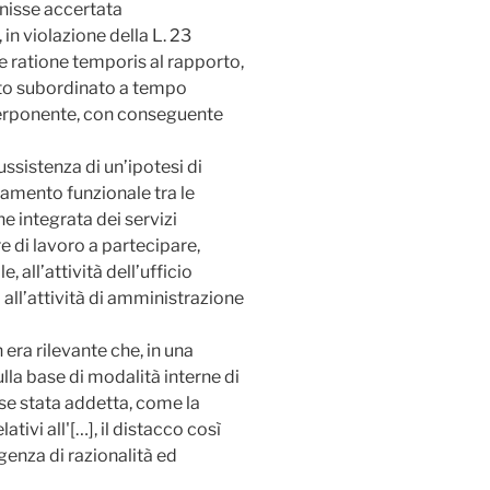
enisse accertata
in violazione della L. 23
e ratione temporis al rapporto,
orto subordinato a tempo
terponente, con conseguente
ssistenza di un’ipotesi di
egamento funzionale tra le
e integrata dei servizi
e di lavoro a partecipare,
, all’attività dell’ufficio
 all’attività di amministrazione
 era rilevante che, in una
ulla base di modalità interne di
sse stata addetta, come la
tivi all'[…], il distacco così
enza di razionalità ed