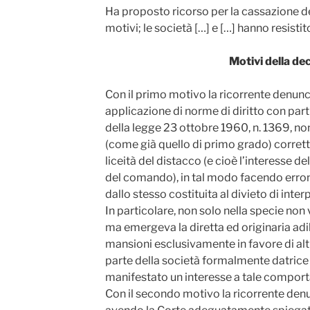
Ha proposto ricorso per la cassazione de
motivi; le società […] e […] hanno resisti
Motivi della de
Con il primo motivo la ricorrente denunci
applicazione di norme di diritto con parti
della legge 23 ottobre 1960, n. 1369, non
(come già quello di primo grado) corretta
liceità del distacco (e cioè l’interesse d
del comando), in tal modo facendo erro
dallo stesso costituita al divieto di inter
In particolare, non solo nella specie non v
ma emergeva la diretta ed originaria adib
mansioni esclusivamente in favore di alt
parte della società formalmente datrice 
manifestato un interesse a tale compor
Con il secondo motivo la ricorrente denu