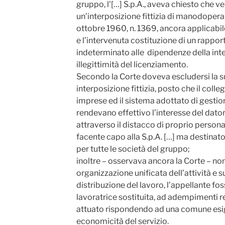
gruppo, l'[…] S.p.A., aveva chiesto che v
un’interposizione fittizia di manodopera, 
ottobre 1960, n. 1369, ancora applicabil
e l’intervenuta costituzione di un rapp
indeterminato alle dipendenze della in
illegittimità del licenziamento.
Secondo la Corte doveva escludersi la su
interposizione fittizia, posto che il coll
imprese ed il sistema adottato di gestion
rendevano effettivo l’interesse del dator
attraverso il distacco di proprio personale
facente capo alla S.p.A. […] ma destinato
per tutte le società del gruppo;
inoltre – osservava ancora la Corte – non
organizzazione unificata dell’attività e s
distribuzione del lavoro, l’appellante fo
lavoratrice sostituita, ad adempimenti rela
attuato rispondendo ad una comune esig
economicità del servizio.