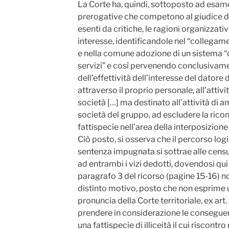
La Corte ha, quindi, sottoposto ad esame,
prerogative che competono al giudice del
esenti da critiche, le ragioni organizzativ
interesse, identificandole nel “collegam
e nella comune adozione di un sistema “d
servizi” e così pervenendo conclusivam
dell’effettività dell’interesse del datore 
attraverso il proprio personale, all’attivi
società […] ma destinato all’attività di a
società del gruppo, ad escludere la ricon
fattispecie nell’area della interposizion
Ciò posto, si osserva che il percorso log
sentenza impugnata si sottrae alle censur
ad entrambi i vizi dedotti, dovendosi qui
paragrafo 3 del ricorso (pagine 15-16) n
distinto motivo, posto che non esprime 
pronuncia della Corte territoriale, ex art. 
prendere in considerazione le conseguen
una fattispecie di illiceità il cui riscont