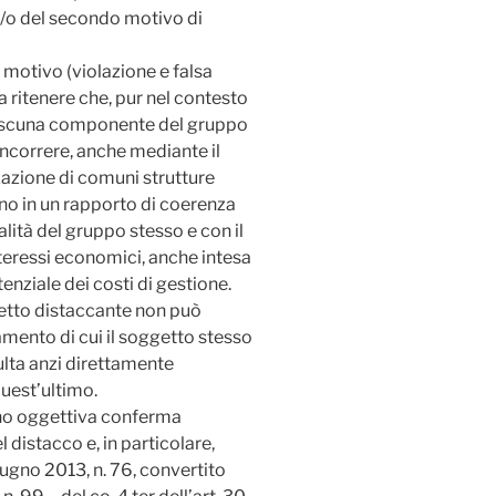
e/o del secondo motivo di
o motivo (violazione e falsa
 da ritenere che, pur nel contesto
 ciascuna componente del gruppo
concorrere, anche mediante il
zzazione di comuni strutture
no in un rapporto di coerenza
nalità del gruppo stesso e con il
teressi economici, anche intesa
nziale dei costi di gestione.
ggetto distaccante non può
mento di cui il soggetto stesso
lta anzi direttamente
quest’ultimo.
no oggettiva conferma
l distacco e, in particolare,
iugno 2013, n. 76, convertito