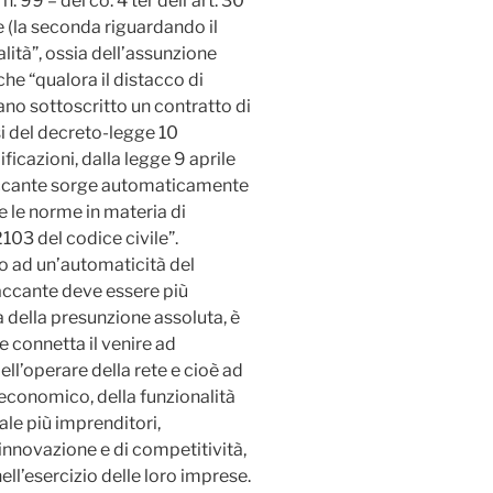
. 99 – del co. 4 ter dell’art. 30
te (la seconda riguardando il
alità”, ossia dell’assunzione
e “qualora il distacco di
no sottoscritto un contratto di
si del decreto-legge 10
ficazioni, dalla legge 9 aprile
staccante sorge automaticamente
ve le norme in materia di
2103 del codice civile”.
o ad un’automaticità del
taccante deve essere più
della presunzione assoluta, è
e connetta il venire ad
dell’operare della rete e cioè ad
 economico, della funzionalità
uale più imprenditori,
innovazione e di competitività,
ell’esercizio delle loro imprese.