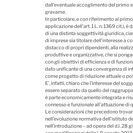
dall’eventuale accoglimento del primo 
gravame.
In particolare, e con riferimento al prim
applicazione dell’art. 1 L. n. 1369 cit.), è
di una distinta soggettività giuridica,
di imprese sia titolare dell’interesse a 
distacco di propri dipendenti, alla reali
produttive e organizzative, che si ponga
con gli obiettivi di efficienza e di funzio
dato unificante di una convergenza di in
come progetto di riduzione attuale o pote
E’, infatti, chiaro che l’interesse del so
essere separato da quello del raggruppa
è parte economicamente integrata e risu
connesso e funzionale all’attuazione di 
Le considerazioni che precedono trova
nell’evoluzione normativa dell’istituto de
nell’introduzione – ad opera del d.l. 28 g