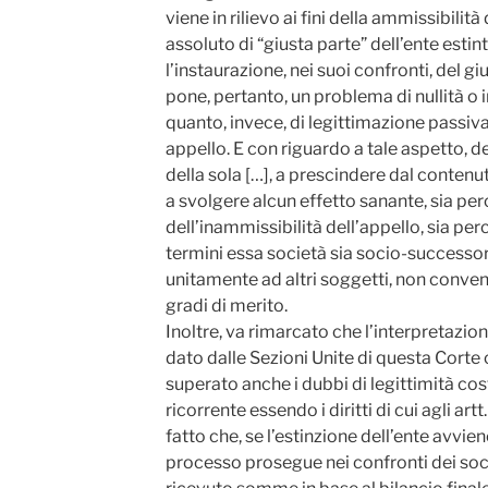
viene in rilievo ai fini della ammissibilità
assoluto di “giusta parte” dell’ente estin
l’instaurazione, nei suoi confronti, del g
pone, pertanto, un problema di nullità o i
quanto, invece, di legittimazione passiva
appello. E con riguardo a tale aspetto, d
della sola […], a prescindere dal contenut
a svolgere alcun effetto sanante, sia pe
dell’inammissibilità dell’appello, sia per
termini essa società sia socio-successore
unitamente ad altri soggetti, non convenu
gradi di merito.
Inoltre, va rimarcato che l’interpretazion
dato dalle Sezioni Unite di questa Corte
superato anche i dubbi di legittimità cos
ricorrente essendo i diritti di cui agli artt.
fatto che, se l’estinzione dell’ente avvien
processo prosegue nei confronti dei soci 