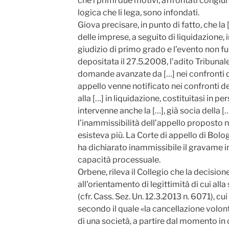
che i primi due motivi, affrontati congi
logica che li lega, sono infondati.
Giova precisare, in punto di fatto, che la 
delle imprese, a seguito di liquidazione, 
giudizio di primo grado e l’evento non fu
depositata il 27.5.2008, l’adito Tribunal
domande avanzate da […] nei confronti di
appello venne notificato nei confronti dell
alla […] in liquidazione, costituitasi in pe
intervenne anche la […], già socia della […]
l’inammissibilità dell’appello proposto n
esisteva più. La Corte di appello di Bol
ha dichiarato inammissibile il gravame in
capacità processuale.
Orbene, rileva il Collegio che la decisi
all’orientamento di legittimità di cui all
(cfr. Cass. Sez. Un. 12.3.2013 n. 6071), cu
secondo il quale «la cancellazione volon
di una società, a partire dal momento in cu