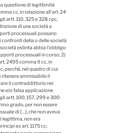
la questione di legittimità
ma cc, in relazione all’art. 24
gli artt. 110, 325 e 328 cpc,
tinzione di una società a
apporti processuali possano
confronti della o delle società
 società estinta abbia l’obbligo
apporti processuali in corso; 2)
art. 2495 comma II cc, in
pc, perché, nel quadro di cui
 ritenere ammissibile il
re il contraddittorio nei
one e/o falsa applicazione
gli artt. 100, 157, 299 e 300
primo grado, per non essere
ssuale di […], che non aveva
é legittima, non era
incipi ex art. 1175 cc;