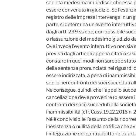
società medesima impedisce che essa p
essere convenuta in giudizio. Se l’estinz
registro delle imprese intervenga in un gi
parte, si determina un evento interruttiv
dagli artt. 299 ss cpc, con possibile su
o riassunzione del medesimo giudizio da 
Ove invece l’evento interruttivo non sia 
previsti dagli articoli appena citati o si s
constare in quei modi non sarebbe stato
della sentenza pronunciata nei riguardi 
essere indirizzata, a pena di inammissibili
soci o nei confronti dei soci succeduti al
Ne consegue, quindi, che l’appello succes
cancellazione deve provenire (o essere in
confronti dei soci) succeduti alla società
inammissibilità (cfr. Cass. 19.12.2016 n. 
Né è condivisibile l’assunto della ricorren
inesistenza o nullità della notifica che a
l’integrazione del contraddittorio ex art