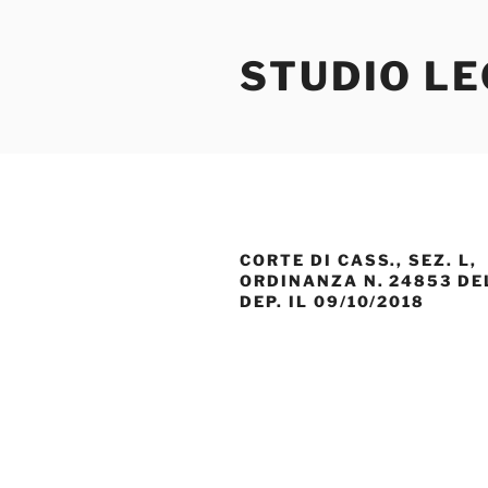
Salta
al
STUDIO L
contenuto
CORTE DI CASS., SEZ. L,
ORDINANZA N. 24853 DEL
DEP. IL 09/10/2018