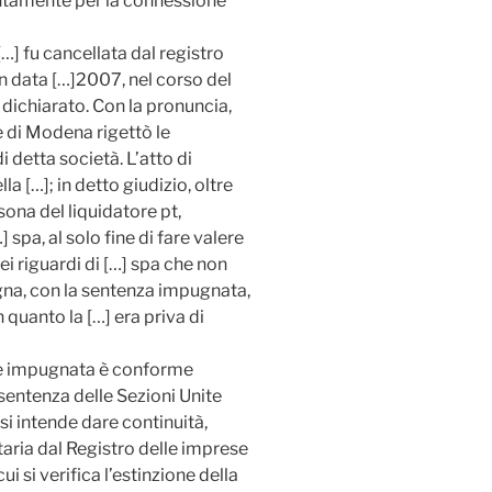
untamente per la connessione
[…] fu cancellata dal registro
in data […]2007, nel corso del
 dichiarato. Con la pronuncia,
e di Modena rigettò le
 detta società. L’atto di
a […]; in detto giudizio, oltre
rsona del liquidatore pt,
 spa, al solo fine di fare valere
ei riguardi di […] spa che non
ogna, con la sentenza impugnata,
 quanto la […] era priva di
one impugnata è conforme
a sentenza delle Sezioni Unite
i si intende dare continuità,
taria dal Registro delle imprese
i si verifica l’estinzione della