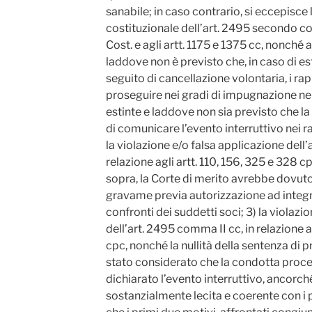
sanabile; in caso contrario, si eccepisce 
costituzionale dell’art. 2495 secondo com
Cost. e agli artt. 1175 e 1375 cc, nonché a
laddove non è previsto che, in caso di es
seguito di cancellazione volontaria, i r
proseguire nei gradi di impugnazione nei 
estinte e laddove non sia previsto che la
di comunicare l’evento interruttivo nei r
la violazione e/o falsa applicazione dell’
relazione agli artt. 110, 156, 325 e 328 c
sopra, la Corte di merito avrebbe dovuto
gravame previa autorizzazione ad integra
confronti dei suddetti soci; 3) la violazi
dell’art. 2495 comma II cc, in relazione a
cpc, nonché la nullità della sentenza di 
stato considerato che la condotta proce
dichiarato l’evento interruttivo, ancorch
sostanzialmente lecita e coerente con i pr