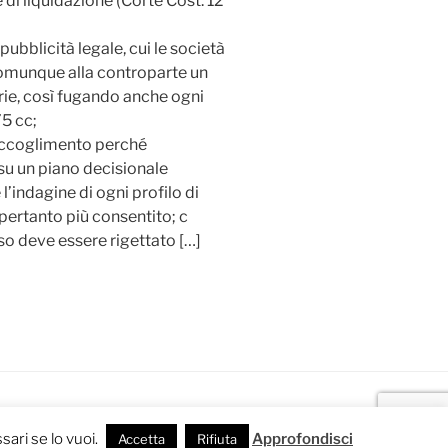
 di liquidazione (Corte Cost. 12
 pubblicità legale, cui le società
comunque alla controparte un
rie, così fugando anche ogni
75 cc;
 accoglimento perché
 su un piano decisionale
l’indagine di ogni profilo di
 pertanto più consentito; c
rso deve essere rigettato […]
sari se lo vuoi.
Approfondisci
Accetta
Rifiuta