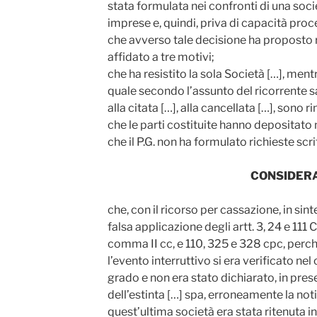
stata formulata nei confronti di una soci
imprese e, quindi, priva di capacità proc
che avverso tale decisione ha proposto 
affidato a tre motivi;
che ha resistito la sola Società […], mentre 
quale secondo l’assunto del ricorrente
alla citata […], alla cancellata […], sono 
che le parti costituite hanno depositat
che il P.G. non ha formulato richieste scri
CONSIDER
che, con il ricorso per cassazione, in sinte
falsa applicazione degli artt. 3, 24 e 111 C
comma II cc, e 110, 325 e 328 cpc, perché
l’evento interruttivo si era verificato nel
grado e non era stato dichiarato, in pre
dell’estinta […] spa, erroneamente la noti
quest’ultima società era stata ritenuta in