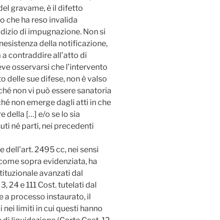
 del gravame, è il difetto
to che ha reso invalida
iudizio di impugnazione. Non si
nesistenza della notificazione,
 a contraddire all’atto di
eve osservarsi che l’intervento
o delle sue difese, non è valso
rché non vi può essere sanatoria
ché non emerge dagli atti in che
 della […] e/o se lo sia
ti né parti, nei precedenti
e dell’art. 2495 cc, nei sensi
 come sopra evidenziata, ha
tituzionale avanzati dal
 3, 24 e 111 Cost. tutelati dal
e a processo instaurato, il
nei limiti in cui questi hanno