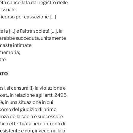
età cancellata dal registro delle
essuale;
ricorso per cassazione […]
la […] e l’altra società […], la
 sarebbe succeduta, unitamente
rimaste intimate;
o memoria;
tte.
ATO
si, si censura: 1) la violazione e
ost., in relazione agli artt. 2495,
, in una situazione in cui
 corso del giudizio di primo
senza della socia e successore
fica effettuata nei confronti di
esistente e non, invece, nulla o