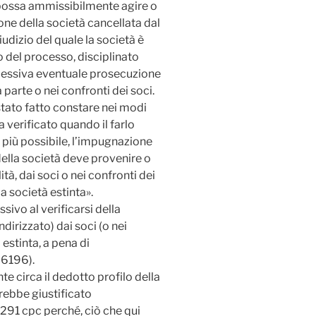
ossa ammissibilmente agire o
ione della società cancellata dal
udizio del quale la società è
o del processo, disciplinato
ccessiva eventuale prosecuzione
parte o nei confronti dei soci.
stato fatto constare nei modi
ia verificato quando il farlo
 più possibile, l’impugnazione
della società deve provenire o
tà, dai soci o nei confronti dei
la società estinta».
sivo al verificarsi della
dirizzato) dai soci (o nei
 estinta, a pena di
26196).
te circa il dedotto profilo della
vrebbe giustificato
. 291 cpc perché, ciò che qui