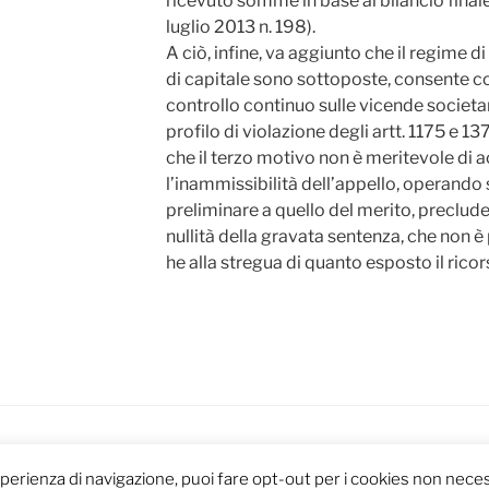
ricevuto somme in base al bilancio finale
luglio 2013 n. 198).
A ciò, infine, va aggiunto che il regime di
di capitale sono sottoposte, consente 
controllo continuo sulle vicende societa
profilo di violazione degli artt. 1175 e 13
che il terzo motivo non è meritevole di
l’inammissibilità dell’appello, operando
preliminare a quello del merito, preclude 
nullità della gravata sentenza, che non è
he alla stregua di quanto esposto il rico
y WordPress
esperienza di navigazione, puoi fare opt-out per i cookies non neces