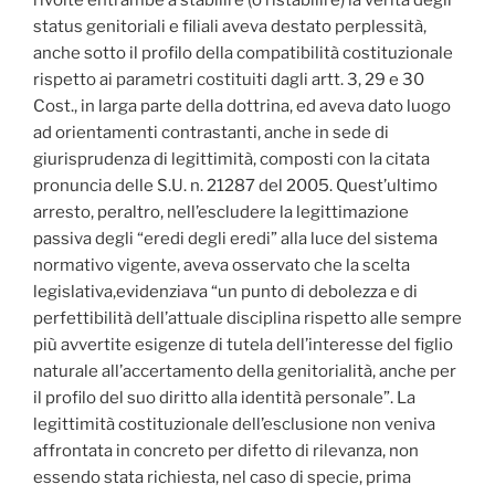
rivolte entrambe a stabilire (o ristabilire) la verità degli
status genitoriali e filiali aveva destato perplessità,
anche sotto il profilo della compatibilità costituzionale
rispetto ai parametri costituiti dagli artt. 3, 29 e 30
Cost., in larga parte della dottrina, ed aveva dato luogo
ad orientamenti contrastanti, anche in sede di
giurisprudenza di legittimità, composti con la citata
pronuncia delle S.U. n. 21287 del 2005. Quest’ultimo
arresto, peraltro, nell’escludere la legittimazione
passiva degli “eredi degli eredi” alla luce del sistema
normativo vigente, aveva osservato che la scelta
legislativa,evidenziava “un punto di debolezza e di
perfettibilità dell’attuale disciplina rispetto alle sempre
più avvertite esigenze di tutela dell’interesse del figlio
naturale all’accertamento della genitorialità, anche per
il profilo del suo diritto alla identità personale”. La
legittimità costituzionale dell’esclusione non veniva
affrontata in concreto per difetto di rilevanza, non
essendo stata richiesta, nel caso di specie, prima