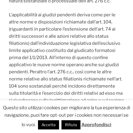
natura sostanziale o processuale dell’art. 276 c.c.
L’applicabilità ai giudizi pendenti deriva come per le
altre norme e disposizioni richiamate dall’art. 104,
(riguardanti in particolare l’estensione dell’art. 74 ai
diritti successori e alle azioni relative allo status
filiationis) dall’individuazione legislativa dell’esclusivo
limite applicativo costituito dal giudicato formatosi
prima del 1/1/2013. All’interno di questo confine
applicativo le nuove norme operano anche sui giudizi
pendenti. Peraltro l’art. 276 c.c., così come le altre
norme relative allo status filiationis richiamate nell’art.
104 sono sostanziali perché incidono direttamente
sulla titolarità e l’esercizio dei diritti relativi ad esso ma
si riverberano sulla legittimazione ad agire e sul regime
temporale di esercizio delle azioni, così rivestendo una
Questo sito utilizza i cookies per migliorare la tua esperienza di
funzione di natura processuale. Peraltro l’esclusione
navigazione, puoi fare opt-out per i cookies non necessari se
dell’immediata applicabilità è stata prevista, come già
lo vuoi.
Approfondisci
Accetta
Rifiuta
osservato, solo per una specifica norma di natura