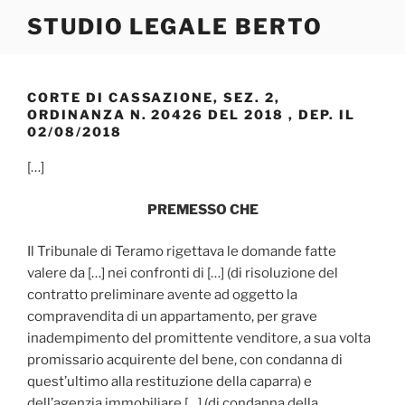
Salta
STUDIO LEGALE BERTO
al
contenuto
CORTE DI CASSAZIONE, SEZ. 2,
ORDINANZA N. 20426 DEL 2018 , DEP. IL
02/08/2018
[…]
PREMESSO CHE
Il Tribunale di Teramo rigettava le domande fatte
valere da […] nei confronti di […] (di risoluzione del
contratto preliminare avente ad oggetto la
compravendita di un appartamento, per grave
inadempimento del promittente venditore, a sua volta
promissario acquirente del bene, con condanna di
quest’ultimo alla restituzione della caparra) e
dell’agenzia immobiliare […] (di condanna della