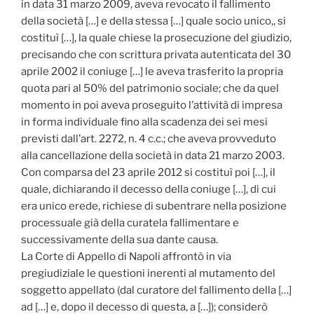
in data 31 marzo 2009, aveva revocato il fallimento
della società […] e della stessa […] quale socio unico,, si
costituì […], la quale chiese la prosecuzione del giudizio,
precisando che con scrittura privata autenticata del 30
aprile 2002 il coniuge […] le aveva trasferito la propria
quota pari al 50% del patrimonio sociale; che da quel
momento in poi aveva proseguito l’attività di impresa
in forma individuale fino alla scadenza dei sei mesi
previsti dall’art. 2272, n. 4 c.c.; che aveva provveduto
alla cancellazione della società in data 21 marzo 2003.
Con comparsa del 23 aprile 2012 si costituì poi […], il
quale, dichiarando il decesso della coniuge […], di cui
era unico erede, richiese di subentrare nella posizione
processuale già della curatela fallimentare e
successivamente della sua dante causa.
La Corte di Appello di Napoli affrontò in via
pregiudiziale le questioni inerenti al mutamento del
soggetto appellato (dal curatore del fallimento della […]
ad […] e, dopo il decesso di questa, a […]); considerò