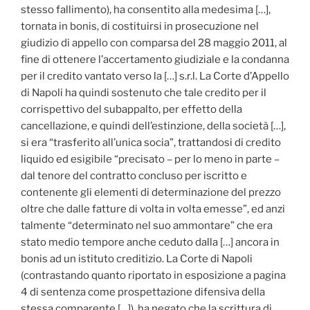
stesso fallimento), ha consentito alla medesima […],
tornata in bonis, di costituirsi in prosecuzione nel
giudizio di appello con comparsa del 28 maggio 2011, al
fine di ottenere l’accertamento giudiziale e la condanna
per il credito vantato verso la […] s.r.l. La Corte d’Appello
di Napoli ha quindi sostenuto che tale credito per il
corrispettivo del subappalto, per effetto della
cancellazione, e quindi dell’estinzione, della società […],
si era “trasferito all’unica socia”, trattandosi di credito
liquido ed esigibile “precisato – per lo meno in parte –
dal tenore del contratto concluso per iscritto e
contenente gli elementi di determinazione del prezzo
oltre che dalle fatture di volta in volta emesse”, ed anzi
talmente “determinato nel suo ammontare” che era
stato medio tempore anche ceduto dalla […] ancora in
bonis ad un istituto creditizio. La Corte di Napoli
(contrastando quanto riportato in esposizione a pagina
4 di sentenza come prospettazione difensiva della
stessa comparente […]), ha negato che la scrittura di