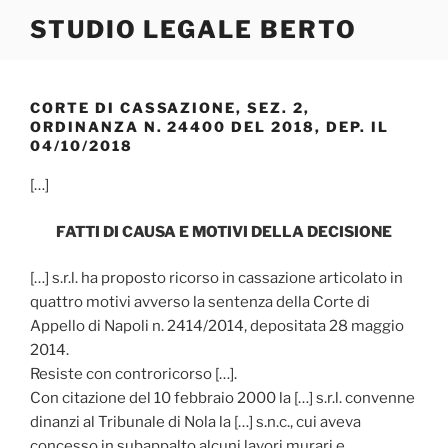
Salta
STUDIO LEGALE BERTO
al
contenuto
CORTE DI CASSAZIONE, SEZ. 2,
ORDINANZA N. 24400 DEL 2018, DEP. IL
04/10/2018
[…]
FATTI DI CAUSA E MOTIVI DELLA DECISIONE
[…] s.r.l. ha proposto ricorso in cassazione articolato in
quattro motivi avverso la sentenza della Corte di
Appello di Napoli n. 2414/2014, depositata 28 maggio
2014.
Resiste con controricorso […].
Con citazione del 10 febbraio 2000 la […] s.r.l. convenne
dinanzi al Tribunale di Nola la […] s.n.c., cui aveva
concesso in subappalto alcuni lavori murari e