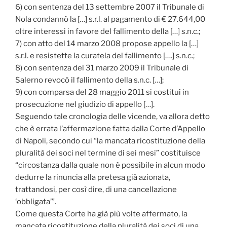
6) con sentenza del 13 settembre 2007 il Tribunale di
Nola condannò la […] s.r.l. al pagamento di € 27.644,00
oltre interessi in favore del fallimento della […] s.n.c.;
7) con atto del 14 marzo 2008 propose appello la […]
s.r.l. e resistette la curatela del fallimento [….] s.n.c.;
8) con sentenza del 31 marzo 2009 il Tribunale di
Salerno revocò il fallimento della s.n.c. […];
9) con comparsa del 28 maggio 2011 si costituì in
prosecuzione nel giudizio di appello […].
Seguendo tale cronologia delle vicende, va allora detto
che è errata l’affermazione fatta dalla Corte d’Appello
di Napoli, secondo cui “la mancata ricostituzione della
pluralità dei soci nel termine di sei mesi” costituisce
“circostanza dalla quale non è possibile in alcun modo
dedurre la rinuncia alla pretesa già azionata,
trattandosi, per così dire, di una cancellazione
‘obbligata’”.
Come questa Corte ha già più volte affermato, la
mancata ricostituzione della pluralità dei soci di una