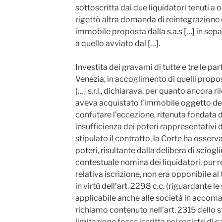
sottoscritta dai due liquidatori tenuti a
rigettò altra domanda di reintegrazione 
immobile proposta dalla s.a.s […] in separ
a quello avviato dal […].
Investita dei gravami di tutte e tre le par
Venezia, in accoglimento di quelli proposti
[…] s.r.l., dichiarava, per quanto ancora r
aveva acquistato l’immobile oggetto dell
confutare l’eccezione, ritenuta fondata d
insufficienza dei poteri rappresentativi 
stipulato il contratto, la Corte ha osserva
poteri, risultante dalla delibera di sciog
contestuale nomina dei liquidatori, pur 
relativa iscrizione, non era opponibile al 
in virtù dell’art. 2298 c.c. (riguardante l
applicabile anche alle società in accoma
richiamo contenuto nell’art. 2315 dello s
limitazione fosse iscritta nei registri di c