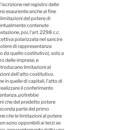
’iscrizione nel registro delle
si esauriente anche al fine
 limitazioni del potere di
ventualmente contenute
azione, poi, l’art. 2298 c.c.
ettiva polarizzata nel sancire
l potere di rappresentanza
o da quello costitutivo), solo a
ro delle imprese, e
ntroducano limitazioni al
ioni dell’atto costitutivo.
 in quelle di capitali, l’atto di
 realizzare il conferimento
sentanza, potrebbe
ni che del predetto potere
 seconda parte del primo
e che le limitazioni al potere
n sono opponibili ai terzi se
rese, apparentemente detta una