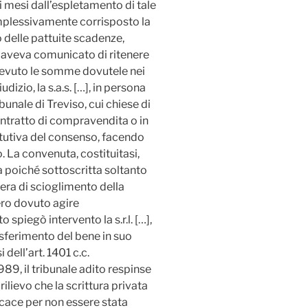
 mesi dall’espletamento di tale
mplessivamente corrisposto la
 delle pattuite scadenze,
i aveva comunicato di ritenere
icevuto le somme dovutele nei
udizio, la s.a.s. […], in persona
unale di Treviso, cui chiese di
ontratto di compravendita o in
tutiva del consenso, facendo
. La convenuta, costituitasi,
ta poiché sottoscritta soltanto
ibera di scioglimento della
ero dovuto agire
spiegò intervento la s.r.l. […],
asferimento del bene in suo
dell’art. 1401 c.c.
, il tribunale adito respinse
rilievo che la scrittura privata
icace per non essere stata