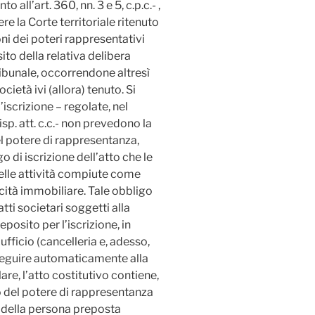
 all’art. 360, nn. 3 e 5, c.p.c.- ,
e la Corte territoriale ritenuto
ioni dei poteri rappresentativi
sito della relativa delibera
ibunale, occorrendone altresì
ocietà ivi (allora) tenuto. Si
’iscrizione – regolate, nel
isp. att. c.c.- non prevedono la
el potere di rappresentanza,
 di iscrizione dell’atto che le
elle attività compiute come
cità immobiliare. Tale obbligo
atti societari soggetti alla
posito per l’iscrizione, in
ufficio (cancelleria e, adesso,
seguire automaticamente alla
are, l’atto costitutivo contiene,
o del potere di rappresentanza
e della persona preposta