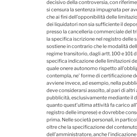
decisivo della controversia, con riferimento
si censura la sentenza impugnata per aver
che ai fini dell’opponibilità delle limitaz
dei liquidatori non sia sufficiente il depo
presso la cancelleria commerciale del tr
la specifica iscrizione nel registro delle s
sostiene in contrario che le modalità dell
regime transitorio, dagli artt. 100 e 101 d
specifica indicazione delle limitazioni d
quale onere autonomo rispetto all’obbligo
contempla, ne’ forme di certificazione d
avviene invece, ad esempio, nella pubbli
deve considerarsi assolto, al pari di altri 
pubblicità, esclusivamente mediante il de
quanto quest’ultima attività fa carico all’
registro delle imprese) e dovrebbe con
prima. Nelle società personali, in particol
oltre che la specificazione del contenut
dell’amministratore, anche l’indicazion