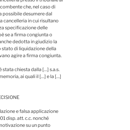
. Incombente che, nel caso di
ra possibile desumere dal
a cancelleria in cui risultano
nza specificazione delle
oè se a firma congiunta o
anche dedotta in giudizio la
 stato di liquidazione della
vevano agire a firma congiunta.
stata chiesta dalla […] s.a.s.
memoria, ai quali il […] e la […]
ECISIONE
lazione e falsa applicazione
01 disp. att. c.c. nonché
 motivazione su un punto