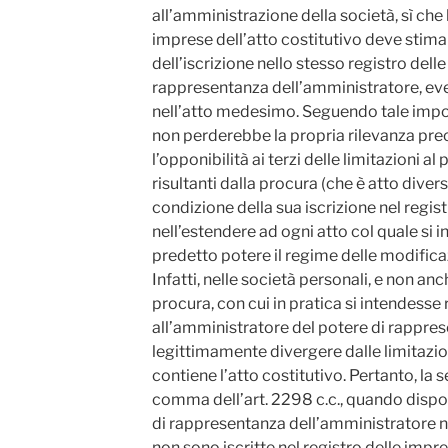
all’amministrazione della società, sì che l
imprese dell’atto costitutivo deve stimar
dell’iscrizione nello stesso registro delle
rappresentanza dell’amministratore, e
nell’atto medesimo. Seguendo tale impost
non perderebbe la propria rilevanza prec
l’opponibilità ai terzi delle limitazioni a
risultanti dalla procura (che è atto divers
condizione della sua iscrizione nel regist
nell’estendere ad ogni atto col quale si i
predetto potere il regime delle modificaz
Infatti, nelle società personali, e non anche
procura, con cui in pratica si intendesse
all’amministratore del potere di rappre
legittimamente divergere dalle limitazio
contiene l’atto costitutivo. Pertanto, la
comma dell’art. 2298 c.c., quando dispon
di rappresentanza dell’amministratore no
non sono iscritte nel registro delle imp