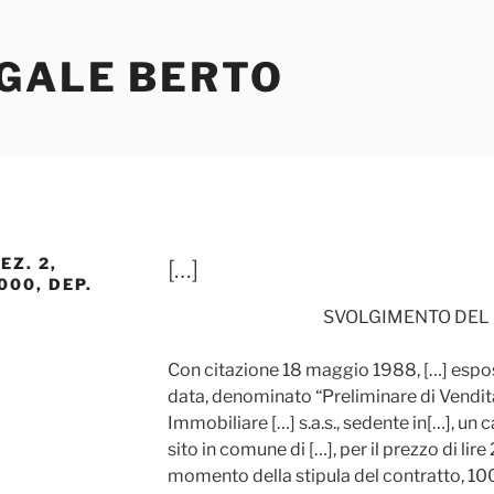
EGALE BERTO
EZ. 2,
[…]
000, DEP.
SVOLGIMENTO DEL
Con citazione 18 maggio 1988, […] espos
data, denominato “Preliminare di Vendit
Immobiliare […] s.a.s., sedente in[…], un
sito in comune di […], per il prezzo di lire
momento della stipula del contratto, 10