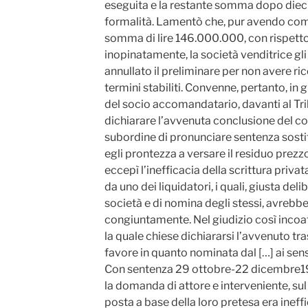
eseguita e la restante somma dopo dieci
formalità. Lamentò che, pur avendo co
somma di lire 146.000.000, con rispetto
inopinatamente, la società venditrice gl
annullato il preliminare per non avere r
termini stabiliti. Convenne, pertanto, in gi
del socio accomandatario, davanti al Trib
dichiarare l’avvenuta conclusione del c
subordine di pronunciare sentenza sosti
egli prontezza a versare il residuo prezzo
eccepì l’inefficacia della scrittura priva
da uno dei liquidatori, i quali, giusta del
società e di nomina degli stessi, avrebb
congiuntamente. Nel giudizio così incoato 
la quale chiese dichiararsi l’avvenuto tr
favore in quanto nominata dal […] ai sensi 
Con sentenza 29 ottobre-22 dicembre1989
la domanda di attore e interveniente, sul 
posta a base della loro pretesa era ineff