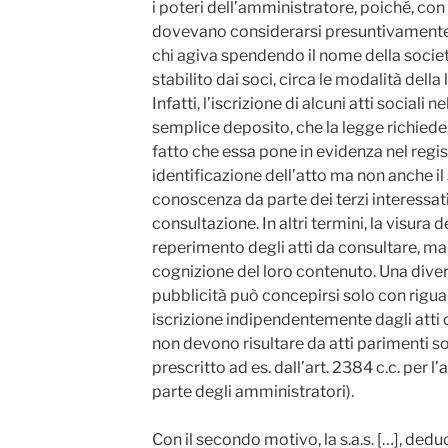
i poteri dell’amministratore, poiché, con
dovevano considerarsi presuntivamente 
chi agiva spendendo il nome della societ
stabilito dai soci, circa le modalità della 
Infatti, l’iscrizione di alcuni atti sociali n
semplice deposito, che la legge richiede i
fatto che essa pone in evidenza nel regis
identificazione dell’atto ma non anche il
conoscenza da parte dei terzi interessat
consultazione. In altri termini, la visura d
reperimento degli atti da consultare, m
cognizione del loro contenuto. Una diver
pubblicità può concepirsi solo con riguar
iscrizione indipendentemente dagli atti 
non devono risultare da atti parimenti s
prescritto ad es. dall’art. 2384 c.c. per 
parte degli amministratori).
Con il secondo motivo, la s.a.s. […], deduce