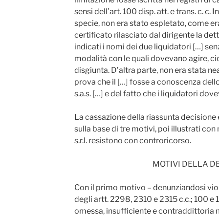
sensi dell’art. 100 disp. att. e trans. c. c
specie, non era stato espletato, come e
certificato rilasciato dal dirigente la dett
indicati i nomi dei due liquidatori […] se
modalità con le quali dovevano agire, ci
disgiunta. D’altra parte, non era stata ne
prova che il […] fosse a conoscenza dello
s.a.s. […] e del fatto che i liquidatori do
La cassazione della riassunta decisione è 
sulla base di tre motivi, poi illustrati con 
s.r.l. resistono con controricorso.
MOTIVI DELLA D
Con il primo motivo – denunziandosi vio
degli artt. 2298, 2310 e 2315 c.c.; 100 e 1
omessa, insufficiente e contraddittoria