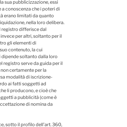
 la sua pubblicizzazione, essi
a conoscenza che i poteri di
à erano limitati da quanto
liquidazione, nella loro delibera.
el registro differisce dal
nvece per altri, soltanto per il
tro gli elementi di
 suo contenuto, la cui
i dipende soltanto dalla loro
el registro serve da guida per il
a non certamente per la
sa modalità di iscrizione-
do ai fatti soggetti ad
che li producono, e cioè che
oggetti a pubblicità (come è
l’accettazione di nomina da
, sotto il profilo dell’art. 360,