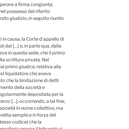
 operare a firma congiunta;
nel possesso del riferito
ato giudizio, in seguito riunito
ti in causa, la Corte d’appello di
 dal […] e, in parte qua, dalla
ileva in questa sede, che il primo
a scrittura privata. Nel
al primo giudice, relativa alla
del liquidatore che aveva
to che la limitazione di detti
limento della società e
regolarmente depositata per la
terzo […], occorrendo, a tal fine,
e società in nome collettivo, ma
ndita semplice in forza del
tesso codice) che la
ancelleria presso il tribunale ai