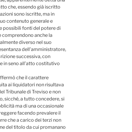
tto che, essendo già iscritto
azioni sono iscritte, ma in
 suo contenuto generale e
e possibili fonti del potere di
he comprendono anche la
almente diverso nel suo
resentanza dell’amministratore,
crizione successiva, con
te in seno all’atto costitutivo
affermò che il carattere
ta ai liquidatori non risultava
del Tribunale di Treviso e non
to, sicché, a tutto concedere, si
blicità ma di una occasionale
rreggere facendo prevalere il
re che a carico dei terzi non
one del titolo da cui promanano