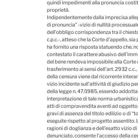
quindi impedimenti alla pronuncia costit
proprietà.
Indipendentemente dalla imprecisa alleg
di pronuncia” -vizio di nullità processua
dell’obbligo corrispondenza tra il chiesto
c.p.c.-, atteso che la Corte d’appello, si
ha fornito una risposta statuendo che, n
contestato il carattere abusivo dell’immo
del bene rendeva impossibile alla Corte d
trasferimento ai sensi dell’art. 2932 c.c.,
della censura viene dal ricorrente intera
vizio incidente sull’attività di giudizio pe
della legge n. 47/1985, essendo addotta d
interpretazione di tale norma urbanistica
atti di compravendita aventi ad oggetto di
gravi di assenza del titolo edilizio o di “
eseguite rispetto al progetto assentito. 
ragioni di doglianza e dell’esatto vizio di
denunciato, consente l’accesso della cen