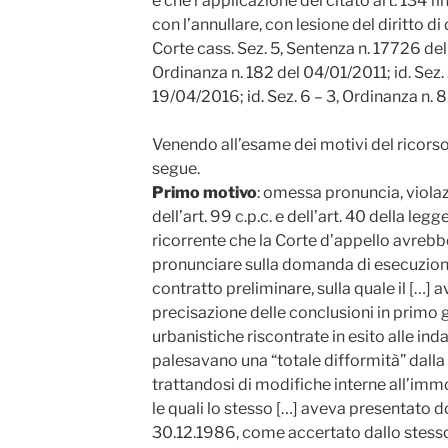
e che l’applicazione del citato art. 134 fi
con l’annullare, con lesione del diritto di 
Corte cass. Sez. 5, Sentenza n. 17726 del
Ordinanza n. 182 del 04/01/2011; id. Sez.
19/04/2016; id. Sez. 6 – 3, Ordinanza n.
Venendo all’esame dei motivi del ricorso
segue.
Primo motivo
: omessa pronuncia, violaz
dell’art. 99 c.p.c. e dell’art. 40 della leg
ricorrente che la Corte d’appello avre
pronunciare sulla domanda di esecuzione
contratto preliminare, sulla quale il […] a
precisazione delle conclusioni in primo g
urbanistiche riscontrate in esito alle ind
palesavano una “totale difformità” dalla o
trattandosi di modifiche interne all’imm
le quali lo stesso […] aveva presentato
30.12.1986, come accertato dallo stesso