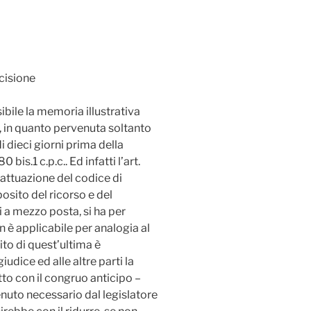
cisione
bile la memoria illustrativa
, in quanto pervenuta soltanto
i dieci giorni prima della
is.1 c.p.c.. Ed infatti l’art.
 attuazione del codice di
osito del ricorso e del
i a mezzo posta, si ha per
 è applicabile per analogia al
to di quest’ultima è
udice ed alle altre parti la
tto con il congruo anticipo –
tenuto necessario dal legislatore