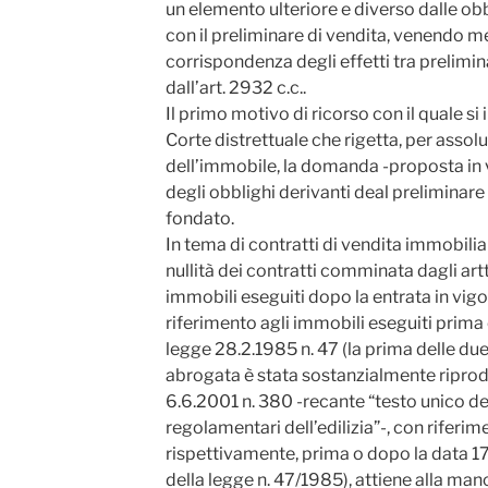
un elemento ulteriore e diverso dalle obb
con il preliminare di vendita, venendo m
corrispondenza degli effetti tra prelimina
dall’art. 2932 c.c..
Il primo motivo di ricorso con il quale si
Corte distrettuale che rigetta, per asso
dell’immobile, la domanda -proposta in v
degli obblighi derivanti deal preliminare
fondato.
In tema di contratti di vendita immobiliare
nullità dei contratti comminata dagli artt
immobili eseguiti dopo la entrata in vigo
riferimento agli immobili eseguiti prima 
legge 28.2.1985 n. 47 (la prima delle d
abrogata è stata sostanzialmente riprodot
6.6.2001 n. 380 -recante “testo unico del
regolamentari dell’edilizia”-, con riferim
rispettivamente, prima o dopo la data 17
della legge n. 47/1985), attiene alla man