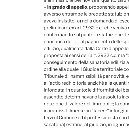
inammissibile per novità in quanto tardi
–
in grado di appello
, proponendo appell
avverso entrambe le predette statuizioni
aveva insistito : a) nella domanda di ese
preliminare ex art. 2932 c.c., che veniva 
confermando sul punto la statuizione del
condanna del […] al pagamento delle sp
edilizio, qualificata dalla Corte d’app
proposta ai sensi dell’art. 2932 c.c. ma 
conseguimento della sanatoria edilizia a 
ordine alla quale il Giudice territoriale 
Tribunale di inammissibilità per novità,
all’actio redhibitoria anziché alla quanti
infondata, in quanto: le difformità del b
assentito determinavano la assoluta inc
riduzione di valore dell’immobile; la co
inammissibilmente un “facere” infungibil
terzi (il Comune ed il professionista cui
sanatoria) estranei al giudizio; in ogni 