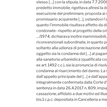
stesso […] con la stipula, in data 7.7.200
predetto immobile; rigettava altresì la
esecuzione del preliminare, proposta ai se
promissario acquirente […], ostandovi l’ar
quanto l’immobile risultava affetto da d
condonate- rispetto al progetto della orig
…/1974; dichiarava inoltre inammissibili
riconvenzionali subordinate, in quanto 
soltanto alla udienza di precisazione del
oggetto sia la condanna del […] al pag
alla sanatoria urbanistica (qualificata
ex art. 1492 c.c.), sia la pronuncia di riso
condanna al risarcimento del danno. La 
dall’appello principale del […] e dall’appe
integralmente confermata dalla Corte d’
sentenza in data 26.4.2017 n. 809, impu
cassazione, affidato a due motivi ed ill
bis.1 c.p.c. depositata in Cancelleria a m