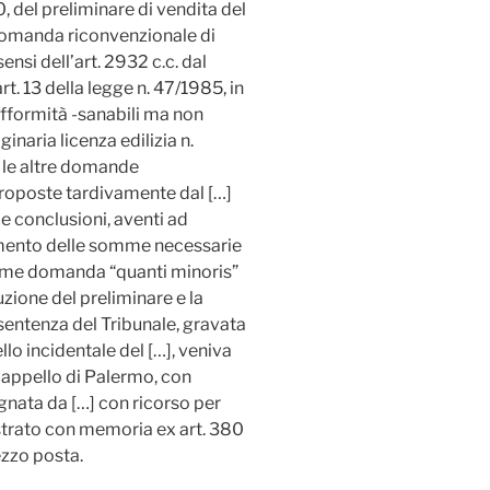
0, del preliminare di vendita del
 domanda riconvenzionale di
nsi dell’art. 2932 c.c. dal
t. 13 della legge n. 47/1985, in
ifformità -sanabili ma non
inaria licenza edilizia n.
, le altre domande
proposte tardivamente dal […]
le conclusioni, aventi ad
amento delle somme necessarie
 come domanda “quanti minoris”
luzione del preliminare e la
sentenza del Tribunale, gravata
llo incidentale del […], veniva
appello di Palermo, con
gnata da […] con ricorso per
ustrato con memoria ex art. 380
ezzo posta.