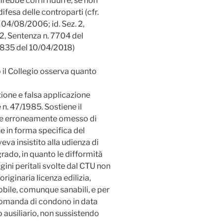
nirebbe con il ridurre, se non
difesa delle controparti (cfr.
 04/08/2006; id. Sez. 2,
 2, Sentenza n. 7704 del
 8835 del 10/04/2018)
 il Collegio osserva quanto
ione e falsa applicazione
ge n. 47/1985. Sostiene il
bbe erroneamente omesso di
 in forma specifica del
veva insistito alla udienza di
rado, in quanto le difformità
agini peritali svolte dal CTU non
riginaria licenza edilizia,
obile, comunque sanabili, e per
 domanda di condono in data
 ausiliario, non sussistendo