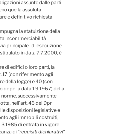
ligazioni assunte dalle parti
eno quella assoluta
re e definitivo richiesta
 impugna la statuizione della
luta incommerciabilità
ia principale- di esecuzione
 stipulato in data 7.7.2000, è
 di edifici o loro parti, la
. 17 (con riferimento agli
re della legge) e 40 (con
o dopo la data 1.9.1967) della
ue norme, successivamente
ta, nell’art. 46 del Dpr
le disposizioni legislative e
ento agli immobili costruiti,
.3.1985 di entrata in vigore
canza di “
requisiti dichiarativi
”