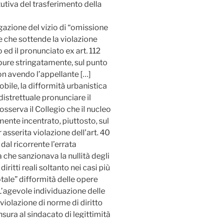
utiva del trasferimento della
azione del vizio di “omissione
le che sottende la violazione
 ed il pronunciato ex art. 112
a pure stringatamente, sul punto
on avendo l’appellante […]
bile, la difformità urbanistica
istrettuale pronunciare il
 osserva il Collegio che il nucleo
mente incentrato, piuttosto, sul
r asserita violazione dell’art. 40
al ricorrente l’errata
 che sanzionava la nullità degli
ritti reali soltanto nei casi più
totale” difformità delle opere
L’agevole individuazione delle
 violazione di norme di diritto
sura al sindacato di legittimità