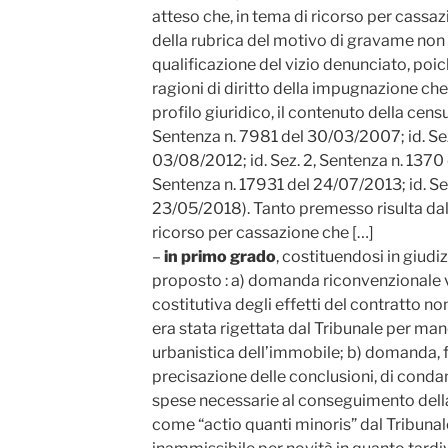
atteso che, in tema di ricorso per cassa
della rubrica del motivo di gravame non
qualificazione del vizio denunciato, poic
ragioni di diritto della impugnazione che c
profilo giuridico, il contenuto della censur
Sentenza n. 7981 del 30/03/2007; id. Sez
03/08/2012; id. Sez. 2, Sentenza n. 1370 d
Sentenza n. 17931 del 24/07/2013; id. Sez
23/05/2018). Tanto premesso risulta dall
ricorso per cassazione che […]
–
in primo grado
, costituendosi in giudi
proposto : a) domanda riconvenzionale v
costitutiva degli effetti del contratto no
era stata rigettata dal Tribunale per ma
urbanistica dell’immobile; b) domanda, f
precisazione delle conclusioni, di conda
spese necessarie al conseguimento della 
come “actio quanti minoris” dal Tribunal