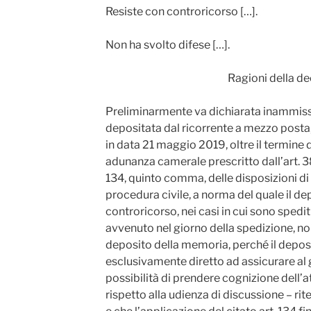
Resiste con controricorso […].
Non ha svolto difese […].
Ragioni della de
Preliminarmente va dichiarata inammissi
depositata dal ricorrente a mezzo posta
in data 21 maggio 2019, oltre il termine d
adunanza camerale prescritto dall’art. 380 b
134, quinto comma, delle disposizioni di
procedura civile, a norma del quale il dep
controricorso, nei casi in cui sono spedit
avvenuto nel giorno della spedizione, non
deposito della memoria, perché il deposi
esclusivamente diretto ad assicurare al gi
possibilità di prendere cognizione dell’a
rispetto alla udienza di discussione – ri