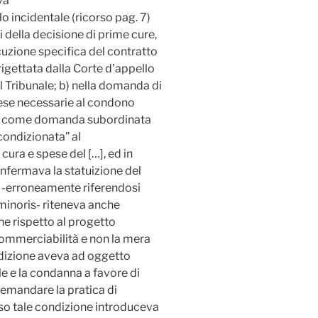
va
o incidentale (ricorso pag. 7)
 della decisione di prime cure,
cuzione specifica del contratto
rigettata dalla Corte d’appello
 Tribunale; b) nella domanda di
ese necessarie al condono
ello come domanda subordinata
“condizionata” al
cura e spese del […], ed in
confermava la statuizione del
 e -erroneamente riferendosi
 minoris- riteneva anche
ene rispetto al progetto
ommerciabilità e non la mera
ndizione aveva ad oggetto
e e la condanna a favore di
 demandare la pratica di
caso tale condizione introduceva