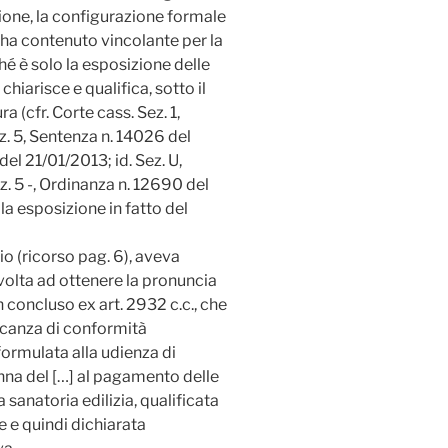
zione, la configurazione formale
 ha contenuto vincolante per la
hé è solo la esposizione delle
hiarisce e qualifica, sotto il
a (cfr. Corte cass. Sez. 1,
. 5, Sentenza n. 14026 del
el 21/01/2013; id. Sez. U,
. 5 -, Ordinanza n. 12690 del
a esposizione in fatto del
zio (ricorso pag. 6), aveva
olta ad ottenere la pronuncia
n concluso ex art. 2932 c.c., che
ncanza di conformità
ormulata alla udienza di
nna del […] al pagamento delle
sanatoria edilizia, qualificata
e e quindi dichiarata