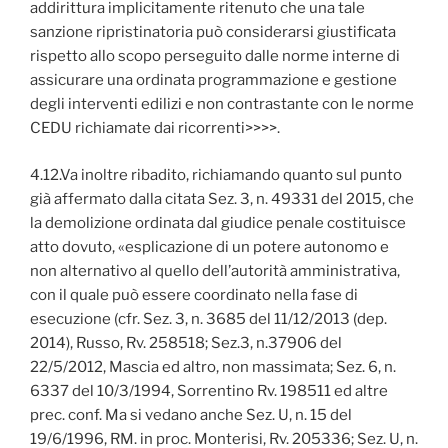
addirittura implicitamente ritenuto che una tale
sanzione ripristinatoria può considerarsi giustificata
rispetto allo scopo perseguito dalle norme interne di
assicurare una ordinata programmazione e gestione
degli interventi edilizi e non contrastante con le norme
CEDU richiamate dai ricorrenti>>>>.
4.12.Va inoltre ribadito, richiamando quanto sul punto
già affermato dalla citata Sez. 3, n. 49331 del 2015, che
la demolizione ordinata dal giudice penale costituisce
atto dovuto, «esplicazione di un potere autonomo e
non alternativo al quello dell’autorità amministrativa,
con il quale può essere coordinato nella fase di
esecuzione (cfr. Sez. 3, n. 3685 del 11/12/2013 (dep.
2014), Russo, Rv. 258518; Sez.3, n.37906 del
22/5/2012, Mascia ed altro, non massimata; Sez. 6, n.
6337 del 10/3/1994, Sorrentino Rv. 198511 ed altre
prec. conf. Ma si vedano anche Sez. U, n. 15 del
19/6/1996, RM. in proc. Monterisi, Rv. 205336; Sez. U, n.