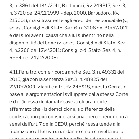
3, n. 3861 del 18/1/2011, Baldinucci, Rv. 249317; Sez. 3,
n. 3720 del 24/11/1999 – dep. 2000, Barbadoro, Rv.
215601), ma si trasmette agli eredi del responsabile (v.,
ad es., Consiglio di Stato, Sez. 6, n. 3206 del 30\5\2011)
e dei suoi aventi causa che a lui subentrino nella
disponibilità del bene (v., ad es. Consiglio di Stato, Sez.
4, n.2266 del 12\4\2011; Consiglio di Stato, Sez. 4, n.
6554 del 24\12\2008).
4.11.Peraltro, come ricorda anche Sez. 3, n. 49331 del
2015, già con la sentenza Sez. 3, n. 48925 del
22/10/2009, Viesti e altri, Rv. 245918, questa Corte, in
base alle argomentazioni sviluppate dalla stessa Corte
e.d.u. (in essa richiamate), aveva chiaramente
affermato che «la demolizione, a differenza della
confisca, non può considerarsi una «pena» nemmeno ai
sensi dell’art. 7 della CEDU, perché «essa tende alla
riparazione effettiva di un danno e non è rivolta nella