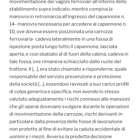
movimentazione dei vagoni ferroviari all’interno dello
stabilimento sopra indicato, mentre compiva la
manovra in retromarcia all’ingresso del capannone n.
14- manovra necessaria per accedere al capannone n.
10, ove doveva essere posizionata una carrozza
ferroviaria- cadeva lateralmente in una fossa di
ispezione posta lungo tutto il capannone, lasciata
aperta, e così sbalzato al di fuori della cabina, cadeva in
tale fossa, ove rimaneva schiacciato dalle ruote del
trattore. Il […], era stato chiamato a risponderne, quale
responsabile del servizio prevenzione e protezione
della società […], essendosi ravvisati a suo carico profili
di colpa generica e specifica, non avendo lo stesso
valutato adeguatamente i rischi connessi alle mansioni
che gli operai dovevano svolgere durante le operazioni
di movimentazione della carrozze, rischi derivanti in
particolare dalla presenza delle fosse di lavorazione
non protette al fine di evitare la caduta accidentale di
uomini e i mezzi. Avverso la predetta decisione