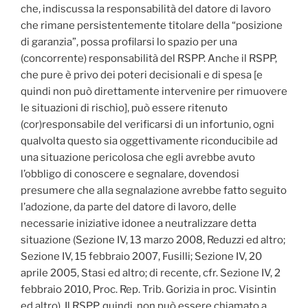
che, indiscussa la responsabilità del datore di lavoro
che rimane persistentemente titolare della “posizione
di garanzia”, possa profilarsi lo spazio per una
(concorrente) responsabilità del RSPP. Anche il RSPP,
che pure è privo dei poteri decisionali e di spesa [e
quindi non può direttamente intervenire per rimuovere
le situazioni di rischio], può essere ritenuto
(cor)responsabile del verificarsi di un infortunio, ogni
qualvolta questo sia oggettivamente riconducibile ad
una situazione pericolosa che egli avrebbe avuto
l’obbligo di conoscere e segnalare, dovendosi
presumere che alla segnalazione avrebbe fatto seguito
l’adozione, da parte del datore di lavoro, delle
necessarie iniziative idonee a neutralizzare detta
situazione (Sezione IV, 13 marzo 2008, Reduzzi ed altro;
Sezione IV, 15 febbraio 2007, Fusilli; Sezione IV, 20
aprile 2005, Stasi ed altro; di recente, cfr. Sezione IV, 2
febbraio 2010, Proc. Rep. Trib. Gorizia in proc. Visintin
ed altro). Il RSPP, quindi, non può essere chiamato a