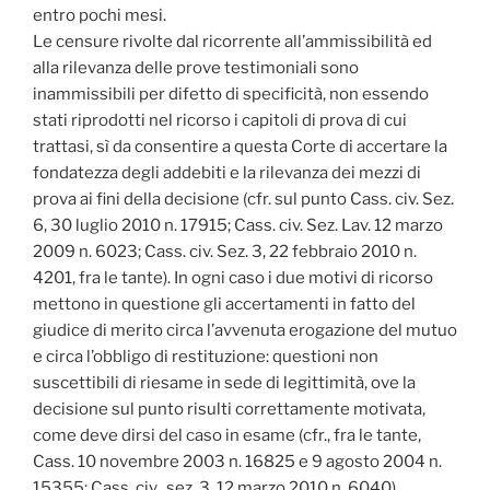
entro pochi mesi.
Le censure rivolte dal ricorrente all’ammissibilità ed
alla rilevanza delle prove testimoniali sono
inammissibili per difetto di specificità, non essendo
stati riprodotti nel ricorso i capitoli di prova di cui
trattasi, sì da consentire a questa Corte di accertare la
fondatezza degli addebiti e la rilevanza dei mezzi di
prova ai fini della decisione (cfr. sul punto Cass. civ. Sez.
6, 30 luglio 2010 n. 17915; Cass. civ. Sez. Lav. 12 marzo
2009 n. 6023; Cass. civ. Sez. 3, 22 febbraio 2010 n.
4201, fra le tante). In ogni caso i due motivi di ricorso
mettono in questione gli accertamenti in fatto del
giudice di merito circa l’avvenuta erogazione del mutuo
e circa l’obbligo di restituzione: questioni non
suscettibili di riesame in sede di legittimità, ove la
decisione sul punto risulti correttamente motivata,
come deve dirsi del caso in esame (cfr., fra le tante,
Cass. 10 novembre 2003 n. 16825 e 9 agosto 2004 n.
15355; Cass. civ., sez. 3, 12 marzo 2010 n. 6040).