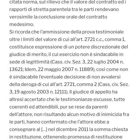
citata norma, sul rilievo che il valore del contratto ed i
rapporti di stretta parentela tra le parti rendevano
verosimile la conclusione orale del contratto
medesimo.
Si ricorda che l’ammissione della prova testimoniale
oltre i limiti del valore di cui all’art. 2721 c.c., comma 1,
costituisce espressione di un potere discrezionale del
giudice di merito, il cui esercizio non è sindacabile in
sede di legittimità (Cass. civ. Sez. 3, 22 luglio 2004 n.
13621; Idem, 22 maggio 2007 n. 11889), così come non
è sindacabile l’eventuale decisione di non avvalersi
della deroga di cui all’art. 2721, comma 2 (Cass. civ. Sez.
3, 19 agosto 2003 n. 12111). Il giudice di appello ha
altresì accertato che le testimonianze escusse, tutte
coerenti ed attendibili, pur se rese da parenti
dell’attore, non risultando alcun motivo di inimicizia fra
le parti, hanno confermato che l’attore ebbe a
consegnare al […] nel dicembre 2011 la somma chiesta
in restituzione, ottenendo promessa di restituzione