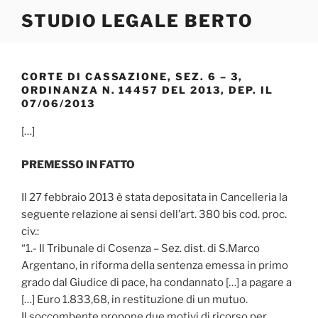
Salta
STUDIO LEGALE BERTO
al
contenuto
CORTE DI CASSAZIONE, SEZ. 6 – 3,
ORDINANZA N. 14457 DEL 2013, DEP. IL
07/06/2013
[…]
PREMESSO IN FATTO
Il 27 febbraio 2013 è stata depositata in Cancelleria la
seguente relazione ai sensi dell’art. 380 bis cod. proc.
civ.:
“1.- Il Tribunale di Cosenza – Sez. dist. di S.Marco
Argentano, in riforma della sentenza emessa in primo
grado dal Giudice di pace, ha condannato […] a pagare a
[…] Euro 1.833,68, in restituzione di un mutuo.
Il soccombente propone due motivi di ricorso per