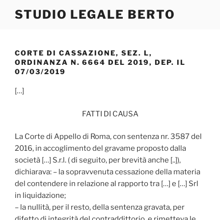
Salta
STUDIO LEGALE BERTO
al
contenuto
CORTE DI CASSAZIONE, SEZ. L,
ORDINANZA N. 6664 DEL 2019, DEP. IL
07/03/2019
[…]
FATTI DI CAUSA
La Corte di Appello di Roma, con sentenza nr. 3587 del
2016, in accoglimento del gravame proposto dalla
società […] S.r.l. ( di seguito, per brevità anche [..]),
dichiarava: – la sopravvenuta cessazione della materia
del contendere in relazione al rapporto tra […] e […] Srl
in liquidazione;
– la nullità, per il resto, della sentenza gravata, per
difetto di integrità del contraddittorio, e rimetteva le