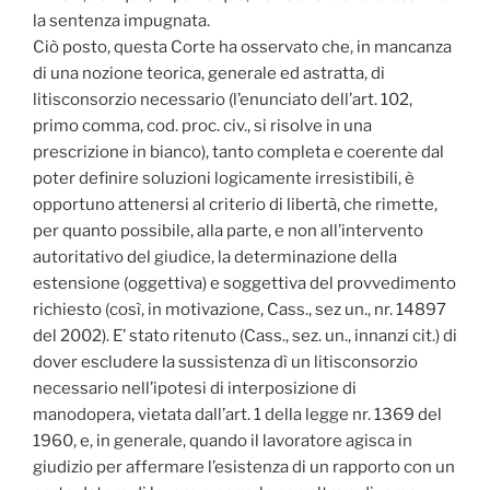
la sentenza impugnata.
Ciò posto, questa Corte ha osservato che, in mancanza
di una nozione teorica, generale ed astratta, di
litisconsorzio necessario (l’enunciato dell’art. 102,
primo comma, cod. proc. civ., si risolve in una
prescrizione in bianco), tanto completa e coerente dal
poter definire soluzioni logicamente irresistibili, è
opportuno attenersi al criterio di libertà, che rimette,
per quanto possibile, alla parte, e non all’intervento
autoritativo del giudice, la determinazione della
estensione (oggettiva) e soggettiva del provvedimento
richiesto (così, in motivazione, Cass., sez un., nr. 14897
del 2002). E’ stato ritenuto (Cass., sez. un., innanzi cit.) di
dover escludere la sussistenza dì un litisconsorzio
necessario nell’ipotesi di interposizione di
manodopera, vietata dall’art. 1 della legge nr. 1369 del
1960, e, in generale, quando il lavoratore agisca in
giudizio per affermare l’esistenza di un rapporto con un