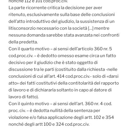
nonché 112 e 101 cod.proc.civ.
La parte ricorrente critica la decisione per aver
ritenuto, esclusivamente sulla base delle conclusioni
dell’atto introduttivo del giudizio, la sussistenza di un
litisconsorzio necessario con la società […] mentre
nessuna domanda sarebbe stata avanzata nei confronti
della predetta.
Con il quarto motivo – ai sensi dell’articolo 360 nr. 5
cod.proc.civ. – è dedotto omesso esame circa un fatto
decisivo per il giudizio che è stato oggetto di
discussione tra le parti (costituito dalla richiesta -nelle
conclusioni di cui all’art. 414 cod.proc.civ.- solo di «darsi
atto» dei fatti costitutivi della contitolarità del rapporto
di lavoro e di dichiararla soltanto in capo al datore di
lavoro di fatto).
Con il quinto motivo – ai sensi dell’art. 360 nr. 4 cod.
proc. civ. – è dedotta nullità della sentenza per
violazione e/o falsa applicazione degli artt. 102 e 354
nonché degli artt 100 e 324 cod.proc.civ.