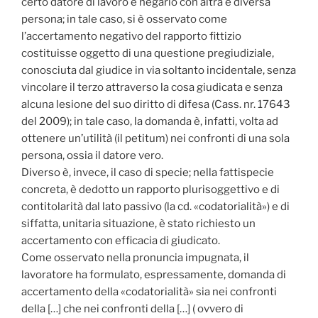
certo datore di lavoro e negarlo con altra e diversa
persona; in tale caso, si è osservato come
l’accertamento negativo del rapporto fittizio
costituisse oggetto di una questione pregiudiziale,
conosciuta dal giudice in via soltanto incidentale, senza
vincolare il terzo attraverso la cosa giudicata e senza
alcuna lesione del suo diritto di difesa (Cass. nr. 17643
del 2009); in tale caso, la domanda è, infatti, volta ad
ottenere un’utilità (il petitum) nei confronti di una sola
persona, ossia il datore vero.
Diverso è, invece, il caso di specie; nella fattispecie
concreta, è dedotto un rapporto plurisoggettivo e di
contitolarità dal lato passivo (la cd. «codatorialità») e di
siffatta, unitaria situazione, è stato richiesto un
accertamento con efficacia di giudicato.
Come osservato nella pronuncia impugnata, il
lavoratore ha formulato, espressamente, domanda di
accertamento della «codatorialità» sia nei confronti
della […] che nei confronti della […] ( ovvero di