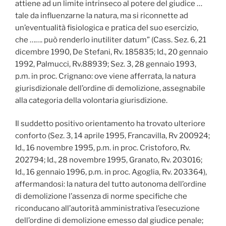
attiene ad un limite intrinseco al potere del giudice …
tale da influenzarne la natura, ma si riconnette ad
un’eventualità fisiologica e pratica del suo esercizio,
che ……. può renderlo inutiliter datum” (Cass. Sez. 6, 21
dicembre 1990, De Stefani, Rv. 185835; Id., 20 gennaio
1992, Palmucci, Rv.88939; Sez. 3, 28 gennaio 1993,
p.m. in proc. Crignano: ove viene afferrata, la natura
giurisdizionale dell’ordine di demolizione, assegnabile
alla categoria della volontaria giurisdizione.
Il suddetto positivo orientamento ha trovato ulteriore
conforto (Sez. 3, 14 aprile 1995, Francavilla, Rv 200924;
Id., 16 novembre 1995, p.m. in proc. Cristoforo, Rv.
202794; Id., 28 novembre 1995, Granato, Rv. 203016;
Id., 16 gennaio 1996, p.m. in proc. Agoglia, Rv. 203364),
affermandosi: la natura del tutto autonoma dell’ordine
di demolizione l’assenza di norme specifiche che
riconducano all’autorità amministrativa l’esecuzione
dell’ordine di demolizione emesso dal giudice penale;