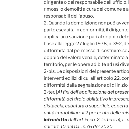
dirigente o del responsabile dell’ufficio
rimossi o demoliti a cura del comune e 
responsabili dell’abuso.
2. Quando la demolizione non può avveni
parte eseguita in conformità, il dirigente 
applica una sanzione pari al doppio del c
base alla legge 27 luglio 1978, n. 392, de
difformità dal permesso di costruire, se a
doppio del valore venale, determinato a 
territorio, per le opere adibite ad usi div
2-bis. Le disposizioni del presente artic
interventi edilizi di cui all’articolo 22, c
difformità dalla segnalazione di di inizio 
2-ter. [
Ai fini dell’applicazione del presen
difformità del titolo abilitativo in presenz
distacchi, cubatura o superficie copert
unità immobiliare il 2 per cento delle mi
introdotto
dall’art. 5, co. 2, lettera a), L
dall’art. 10 del D.L. n.76 del 2020