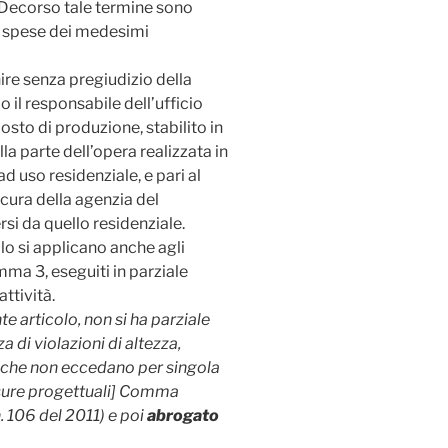
. Decorso tale termine sono
a spese dei medesimi
re senza pregiudizio della
o il responsabile dell’ufficio
osto di produzione, stabilito in
lla parte dell’opera realizzata in
d uso residenziale, e pari al
cura della agenzia del
ersi da quello residenziale.
olo si applicano anche agli
omma 3, eseguiti in parziale
attività.
te articolo, non si ha parziale
a di violazioni di altezza,
a che non eccedano per singola
sure progettuali]
Comma
. n. 106 del 2011) e poi
abrogato