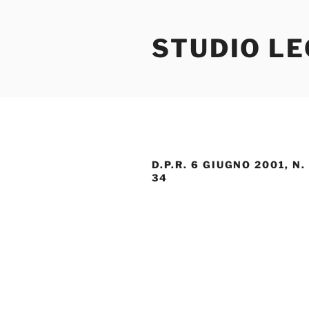
Salta
al
STUDIO L
contenuto
D.P.R. 6 GIUGNO 2001, N.
34