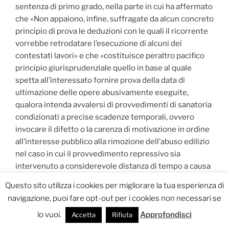
sentenza di primo grado, nella parte in cui ha affermato
che «Non appaiono, infine, suffragate da alcun concreto
principio di prova le deduzioni con le quali il ricorrente
vorrebbe retrodatare l’esecuzione di alcuni dei
contestati lavori» e che «costituisce peraltro pacifico
principio giurisprudenziale quello in base al quale
spetta all’interessato fornire prova della data di
ultimazione delle opere abusivamente eseguite,
qualora intenda avvalersi di provvedimenti di sanatoria
condizionati a precise scadenze temporali, ovvero
invocare il difetto o la carenza di motivazione in ordine
all’interesse pubblico alla rimozione dell’abuso edilizio
nel caso in cui il provvedimento repressivo sia
intervenuto a considerevole distanza di tempo a causa
dell’inerzia dell’amministrazione».
Questo sito utilizza i cookies per migliorare la tua esperienza di
navigazione, puoi fare opt-out per i cookies non necessari se
La disposta C.T.U., in relazione all’epoca di realizzazione
dei lavori, evidenzia quanto segue.
lo vuoi.
Approfondisci
Accetta
Rifiuta