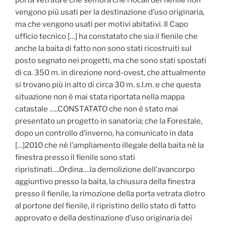
porta vetrata e che sembra che i locali del fienile non
vengono più usati per la destinazione d’uso originaria,
ma che vengono usati per motivi abitativi. Il Capo
ufficio tecnico […] ha constatato che sia il fienile che
anche la baita di fatto non sono stati ricostruiti sul
posto segnato nei progetti, ma che sono stati spostati
di ca. 350 m. in direzione nord-ovest, che attualmente
si trovano più in alto di circa 30 m. s.l.m. e che questa
situazione non è mai stata riportata nella mappa
catastale …..CONSTATATO che non è stato mai
presentato un progetto in sanatoria; che la Forestale,
dopo un controllo d’inverno, ha comunicato in data
[…]2010 che né l’ampliamento illegale della baita né la
finestra presso il fienile sono stati
ripristinati….Ordina….la demolizione dell’avancorpo
aggiuntivo presso la baita, la chiusura della finestra
presso il fienile, la rimozione della porta vetrata dietro
al portone del fienile, il ripristino dello stato di fatto
approvato e della destinazione d’uso originaria dei