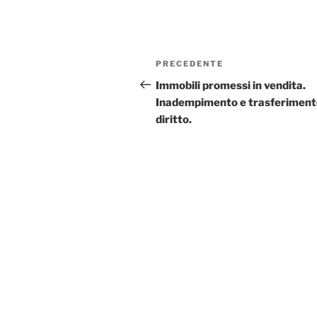
Navigazione
Articolo
PRECEDENTE
articoli
precedente:
Immobili promessi in vendita.
Inadempimento e trasferiment
diritto.