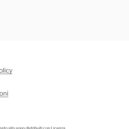
olicy
oni
questo sito sono distribuiti con Licenza