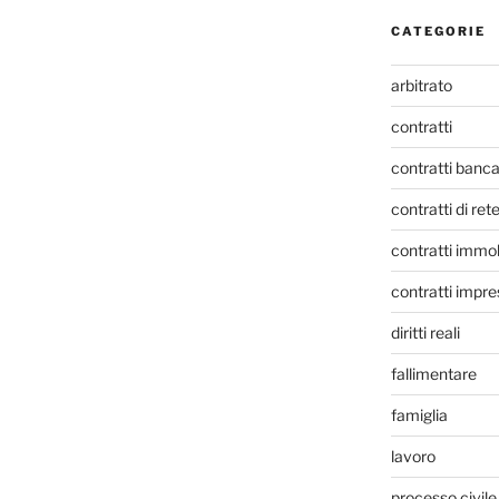
CATEGORIE
arbitrato
contratti
contratti banca
contratti di ret
contratti immob
contratti impre
diritti reali
fallimentare
famiglia
lavoro
processo civile