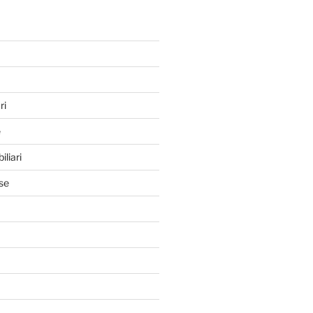
ri
e
iliari
se