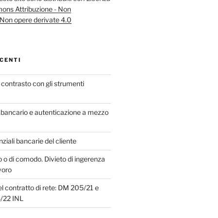
ns Attribuzione - Non
Non opere derivate 4.0
CENTI
in contrasto con gli strumenti
bancario e autenticazione a mezzo
iali bancarie del cliente
o o di comodo. Divieto di ingerenza
voro
el contratto di rete: DM 205/21 e
5/22 INL