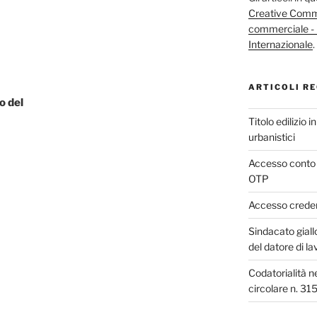
Creative Commo
commerciale - 
Internazionale
.
ARTICOLI RE
o del
Titolo edilizio 
urbanistici
Accesso conto 
OTP
Accesso credenz
Sindacato giall
del datore di la
Codatorialità n
circolare n. 31