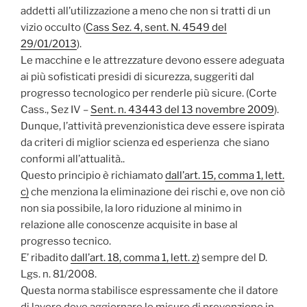
addetti all’utilizzazione a meno che non si tratti di un
vizio occulto (
Cass Sez. 4, sent. N. 4549 del
29/01/2013
).
Le macchine e le attrezzature devono essere adeguata
ai più sofisticati presidi di sicurezza, suggeriti dal
progresso tecnologico per renderle più sicure. (Corte
Cass., Sez IV –
Sent. n. 43443 del 13 novembre 2009
).
Dunque, l’attività prevenzionistica deve essere ispirata
da criteri di miglior scienza ed esperienza che siano
conformi all’attualità..
Questo principio è richiamato
dall’art. 15, comma 1, lett.
c)
che menziona la eliminazione dei rischi e, ove non ciò
non sia possibile, la loro riduzione al minimo in
relazione alle conoscenze acquisite in base al
progresso tecnico.
E’ ribadito
dall’art. 18, comma 1, lett. z)
sempre del D.
Lgs. n. 81/2008.
Questa norma stabilisce espressamente che il datore
di lavoro deve aggiornare le misure di prevenzione in