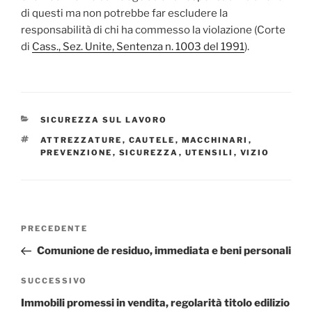
di questi ma non potrebbe far escludere la
responsabilità di chi ha commesso la violazione (Corte
di
Cass., Sez. Unite, Sentenza n. 1003 del 1991
).
CATEGORIE
SICUREZZA SUL LAVORO
TAG
ATTREZZATURE
,
CAUTELE
,
MACCHINARI
,
PREVENZIONE
,
SICUREZZA
,
UTENSILI
,
VIZIO
Navigazione
Articolo
PRECEDENTE
articoli
precedente:
Comunione de residuo, immediata e beni personali
Articolo
SUCCESSIVO
successivo
Immobili promessi in vendita, regolarità titolo edilizio