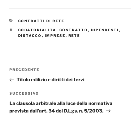
CATEGORIE
CONTRATTI DI RETE
TAG
CODATORIALITA
,
CONTRATTO
,
DIPENDENTI
,
DISTACCO
,
IMPRESE
,
RETE
Navigazione
Articolo
PRECEDENTE
articoli
precedente:
Titolo edilizio e diritti dei terzi
Articolo
SUCCESSIVO
successivo
La clausola arbitrale alla luce della normativa
prevista dall’art. 34 del D.Lgs. n. 5/2003.