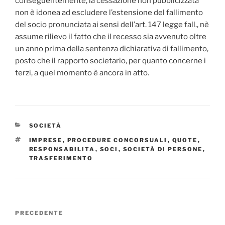
conseguentemente, la cessazione non pubblicizzata
non è idonea ad escludere l’estensione del fallimento
del socio pronunciata ai sensi dell’art. 147 legge fall., nè
assume rilievo il fatto che il recesso sia avvenuto oltre
un anno prima della sentenza dichiarativa di fallimento,
posto che il rapporto societario, per quanto concerne i
terzi, a quel momento è ancora in atto.
CATEGORIE
SOCIETÀ
TAG
IMPRESE
,
PROCEDURE CONCORSUALI
,
QUOTE
,
RESPONSABILITA
,
SOCI
,
SOCIETÀ DI PERSONE
,
TRASFERIMENTO
Navigazione
Articolo
PRECEDENTE
articoli