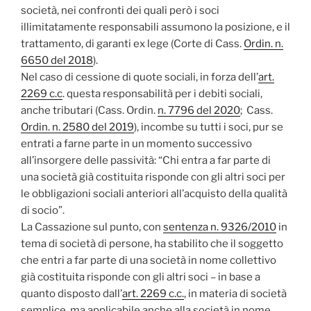
società, nei confronti dei quali però i soci
illimitatamente responsabili assumono la posizione, e il
trattamento, di garanti ex lege (Corte di Cass.
Ordin. n.
6650 del 2018
).
Nel caso di cessione di quote sociali, in forza dell’
art.
2269 c.c
. questa responsabilità per i debiti sociali,
anche tributari (Cass. Ordin.
n. 7796 del 2020
; Cass.
Ordin. n. 2580 del 2019
), incombe su tutti i soci, pur se
entrati a farne parte in un momento successivo
all’insorgere delle passività: “Chi entra a far parte di
una società già costituita risponde con gli altri soci per
le obbligazioni sociali anteriori all’acquisto della qualità
di socio”.
La Cassazione sul punto, con
sentenza n. 9326/2010
in
tema di società di persone, ha stabilito che il soggetto
che entri a far parte di una società in nome collettivo
già costituita risponde con gli altri soci – in base a
quanto disposto dall’
art. 2269 c.c.
, in materia di società
semplice, ma applicabile anche alla società in nome