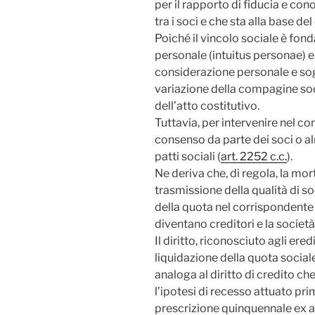
per il rapporto di fiducia e co
tra i soci e che sta alla base de
Poiché il vincolo sociale è fond
personale (intuitus personae) 
considerazione personale e sog
variazione della compagine so
dell’atto costitutivo.
Tuttavia, per intervenire nel con
consenso da parte dei soci o a
patti sociali (
art. 2252 c.c.
).
Ne deriva che, di regola, la mo
trasmissione della qualità di so
della quota nel corrispondente 
diventano creditori e la società
Il diritto, riconosciuto agli ere
liquidazione della quota sociale 
analoga al diritto di credito c
l’ipotesi di recesso attuato pri
prescrizione quinquennale ex art