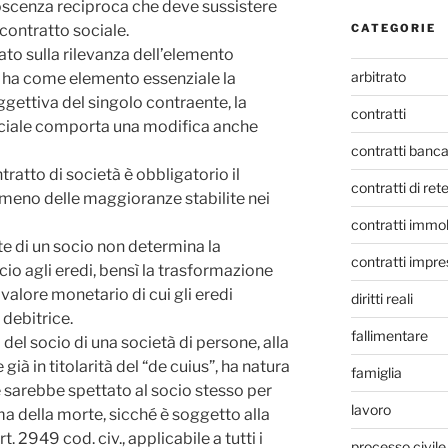
noscenza reciproca che deve sussistere
l contratto sociale.
CATEGORIE
ato sulla rilevanza dell’elemento
arbitrato
e ha come elemento essenziale la
gettiva del singolo contraente, la
contratti
ciale comporta una modifica anche
contratti banca
tratto di società è obbligatorio il
contratti di ret
lmeno delle maggioranze stabilite nei
contratti immob
rte di un socio non determina la
contratti impre
cio agli eredi, bensì la trasformazione
valore monetario di cui gli eredi
diritti reali
 debitrice.
fallimentare
di del socio di una società di persone, alla
già in titolarità del “de cuius”, ha natura
famiglia
he sarebbe spettato al socio stesso per
lavoro
ma della morte, sicché è soggetto alla
. 2949 cod. civ., applicabile a tutti i
processo civile