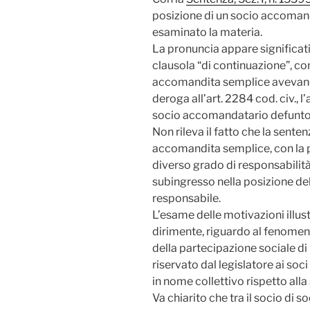
posizione di un socio accomand
esaminato la materia.
La pronuncia appare significativ
clausola “di continuazione”, con 
accomandita semplice avevano st
deroga all’art. 2284 cod. civ., l
socio accomandatario defunto d
Non rileva il fatto che la senten
accomandita semplice, con la p
diverso grado di responsabilità,
subingresso nella posizione d
responsabile.
L’esame delle motivazioni illus
dirimente, riguardo al fenomen
della partecipazione sociale di
riservato dal legislatore ai soc
in nome collettivo rispetto all
Va chiarito che tra il socio di s