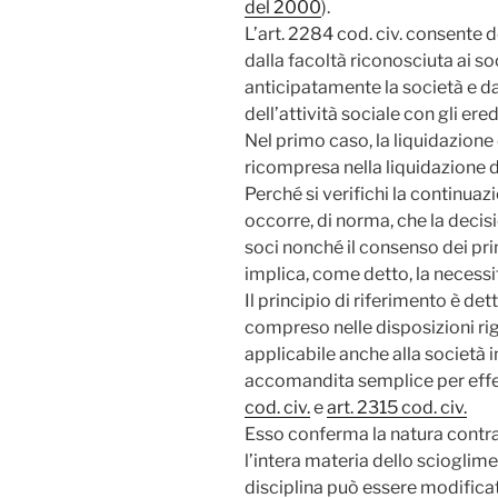
del 2000
).
L’art. 2284 cod. civ. consente 
dalla facoltà riconosciuta ai soc
anticipatamente la società e d
dell’attività sociale con gli ered
Nel primo caso, la liquidazione
ricompresa nella liquidazione d
Perché si verifichi la continuazi
occorre, di norma, che la decisi
soci nonché il consenso dei pri
implica, come detto, la necessità
Il principio di riferimento è dett
compreso nelle disposizioni ri
applicabile anche alla società i
accomandita semplice per effet
cod. civ.
e
art. 2315 cod. civ.
Esso conferma la natura contra
l’intera materia dello scioglime
disciplina può essere modificat