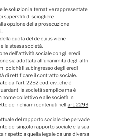
delle soluzioni alternative rappresentate
i superstiti di sciogliere
alla opzione della prosecuzione
i.
 della quota del de cuius viene
ella stessa società.
one dell’attività sociale con gli eredi
one sia adottata all’unanimità degli altri
mi poiché il subingresso degli eredi
 di rettificare il contratto sociale.
ato dall’art. 2252 cod. civ., che è
guardanti la società semplice ma è
n nome collettivo e alle società in
to dei richiami contenuti nell’
art. 2293
ttuale del rapporto sociale che pervade
nto del singolo rapporto sociale e l
a sua
a rispetto a quella legale da una diversa