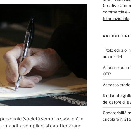
Creative Commo
commerciale - 
Internazionale
.
ARTICOLI RE
Titolo edilizio 
urbanistici
Accesso conto 
OTP
Accesso credenz
Sindacato giall
del datore di la
Codatorialità n
personale (società semplice, società in
circolare n. 31
ccomandita semplice) si caratterizzano