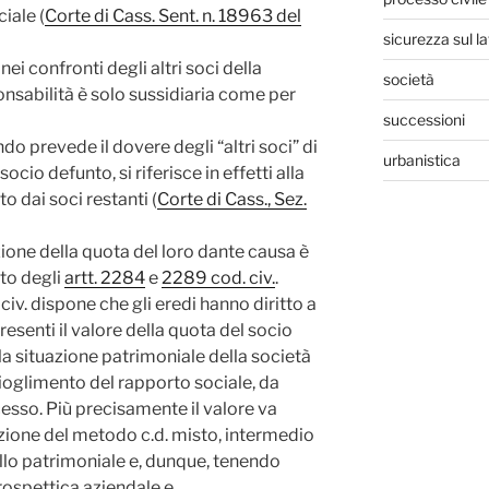
ciale (
Corte di Cass. Sent. n. 18963 del
sicurezza sul l
i confronti degli altri soci della
società
sponsabilità è solo sussidiaria come per
successioni
ando prevede il dovere degli “altri soci” di
urbanistica
socio defunto, si riferisce in effetti alla
o dai soci restanti (
Corte di Cass., Sez.
dazione della quota del loro dante causa è
to degli
artt. 2284
e
2289 cod. civ.
.
civ. dispone che gli eredi hanno diritto a
senti il valore della quota del socio
lla situazione patrimoniale della società
 scioglimento del rapporto sociale, da
cesso.
Più precisamente il valore va
ione del metodo c.d. misto, intermedio
ello patrimoniale e, dunque, tenendo
rospettica aziendale e