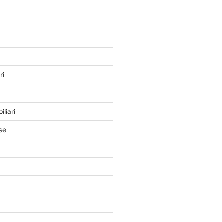
ri
e
iliari
se