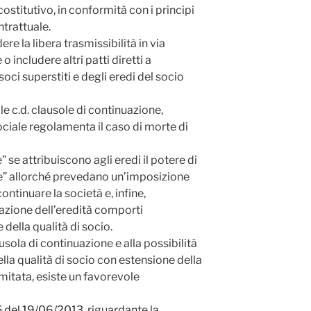
ostitutivo, in conformità con i principi
ntrattuale.
ere la libera trasmissibilità in via
 includere altri patti diretti a
oci superstiti e degli eredi del socio
le c.d. clausole di continuazione,
sociale regolamenta il caso di morte di
” se attribuiscono agli eredi il potere di
rie” allorché prevedano un’imposizione
 continuare la società e, infine,
azione dell’eredità comporti
della qualità di socio.
ausola di continuazione e alla possibilità
la qualità di socio con estensione della
mitata, esiste un favorevole
95 del 19/06/2013
, riguardante la