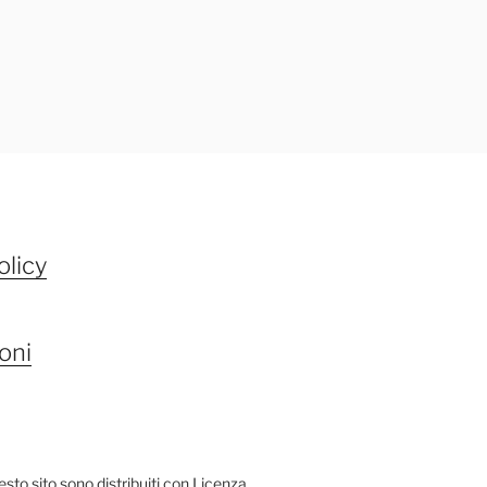
olicy
oni
questo sito sono distribuiti con Licenza