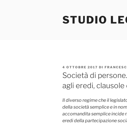
Salta
al
STUDIO L
contenuto
PUBBLICATO
4 OTTOBRE 2017
DI
FRANCESC
IL
Società di persone
agli eredi, clausol
Il diverso regime che il legisla
della società semplice e in nome
accomandita semplice incide n
eredi della partecipazione soci