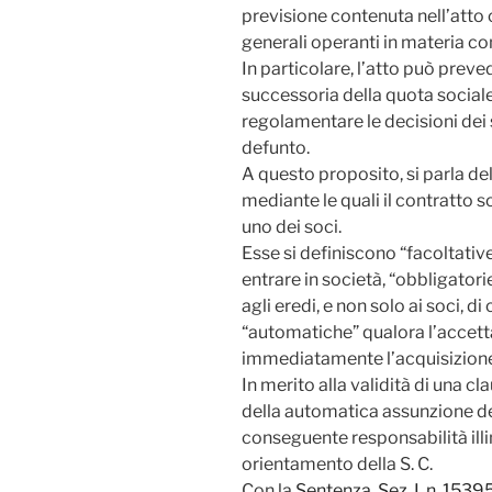
previsione contenuta
nell’atto
c
generali operanti in materia co
In particolare, l’atto può preved
successoria della quota sociale o
regolamentare le decisioni dei s
defunto.
A questo proposito, si parla del
mediante le quali il contratto 
uno dei soci.
Esse si definiscono “facoltative
entrare in società, “obbligato
agli eredi, e non solo ai soci, di
“automatiche” qualora l’accett
immediatamente l’acquisizione 
In merito alla validità di una cl
della automatica assunzione del
conseguente responsabilità illi
orientamento della S. C.
Con la
Sentenza, Sez. I, n. 153