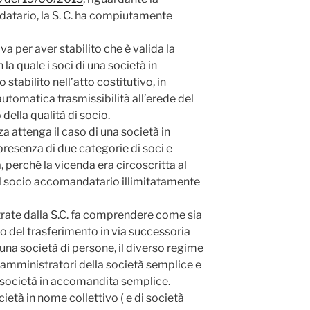
atario, la S. C. ha compiutamente
a per aver stabilito che è valida la
la quale i soci di una società in
abilito nell’atto costitutivo, in
’automatica trasmissibilità all’erede del
ella qualità di socio.
za attenga il caso di una società in
resenza di due categorie di soci e
 perché la vicenda era circoscritta al
el socio accomandatario illimitatamente
trate dalla S.C. fa comprendere come sia
o del trasferimento in via successoria
 una società di persone, il diverso regime
i amministratori della società semplice e
a società in accomandita semplice.
ocietà in nome collettivo ( e di società