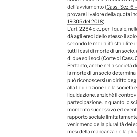
dell’avviamento (
Cass., Sez. 6 
provare il valore della quota in
19305 del 2018
).
L’art. 2284 c.c., per il quale, ne
dà agli eredi dello stesso il sol
secondo le modalità stabilite da
tutti i casi di morte di un soc
di due soli soci (
Corte di Cass. 
Pertanto, anche nella società 
la morte di un socio determina 
può riconoscersi un diritto deg
alla liquidazione della società
liquidazione, anziché il controv
partecipazione, in quanto lo sc
momento successivo ed eventua
rapporto sociale limitatamente 
venir meno della pluralità dei s
mesi della mancanza della plur