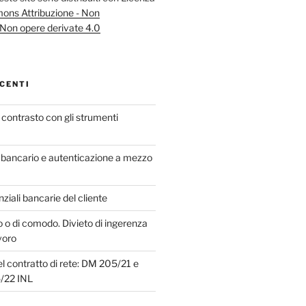
ns Attribuzione - Non
Non opere derivate 4.0
CENTI
in contrasto con gli strumenti
bancario e autenticazione a mezzo
iali bancarie del cliente
o o di comodo. Divieto di ingerenza
voro
el contratto di rete: DM 205/21 e
5/22 INL