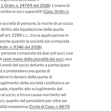
– 1, Ordin. n. 24769 del 2018
).
L’onere di
combe ai soci superstiti (
Cass. Ordin. n.
lla società di persone, la morte di un socio
o diritto alla liquidazione della quota
ll’art. 2289 c.c., trova applicazione in
io. anche quando la società sia composta
Ordin. n. 9346 del 2018
).
di persone composta da due soli soci, ove
il
venir meno della pluralità dei soci
, non
li eredi del socio defunto a partecipare
 ed a pretendere una quota di
alore in denaro della quota di
ioglimento della società costituisce un
le, rispetto allo scioglimento del
al socio, e trova causa non tanto nel
oci, quanto nel persistere per oltre sei
alità medesima (
Corte di Cass. n. 8670