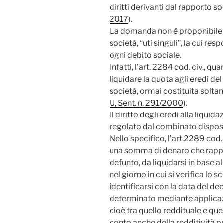
diritti derivanti dal rapporto so
2017
).
La domanda non è proponibile ne
società, “uti singuli”, la cui re
ogni debito sociale.
Infatti, l’art. 2284 cod. civ., qu
liquidare la quota agli eredi del 
società, ormai costituita soltant
U, Sent. n. 291/2000
).
Il diritto degli eredi alla liqui
regolato dal combinato dispos
Nello specifico, l’art.2289 cod. 
una somma di denaro che rappre
defunto, da liquidarsi in base a
nel giorno in cui si verifica lo
identificarsi con la data del de
determinato mediante applicaz
cioè tra quello reddituale e qu
conto anche della redditività p