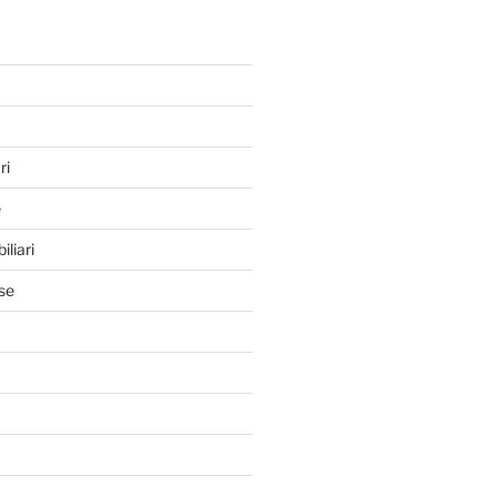
ri
e
iliari
se