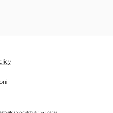
olicy
oni
questo sito sono distribuiti con Licenza