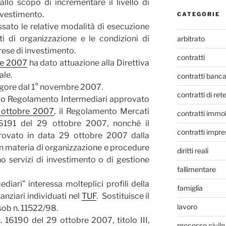
llo scopo di incrementare il livello di
investimento.
CATEGORIE
ssato le relative modalità di esecuzione
ti di organizzazione e le condizioni di
arbitrato
prese di investimento.
contratti
re 2007
ha dato attuazione alla Direttiva
ale.
contratti banca
igore dal 1° novembre 2007.
contratti di ret
vo Regolamento Intermediari approvato
9 ottobre 2007
, il Regolamento Mercati
contratti immob
16191 del 29 ottobre 2007, nonché il
contratti impre
rovato in data 29 ottobre 2007 dalla
 in materia di organizzazione e procedure
diritti reali
o servizi di investimento o di gestione
fallimentare
iari” interessa molteplici profili della
famiglia
nanziari individuati nel
TUF
. Sostituisce il
lavoro
ob n. 11522/98.
 16190 del 29 ottobre 2007, titolo III,
processo civile