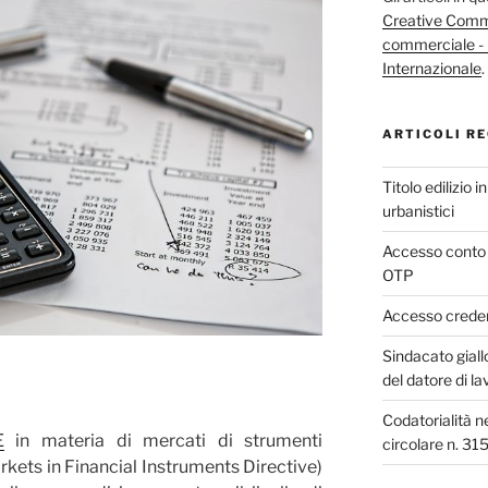
Creative Commo
commerciale - 
Internazionale
.
ARTICOLI RE
Titolo edilizio 
urbanistici
Accesso conto 
OTP
Accesso credenz
Sindacato giall
del datore di la
Codatorialità n
E
in materia di mercati di strumenti
circolare n. 31
arkets in Financial Instruments Directive)