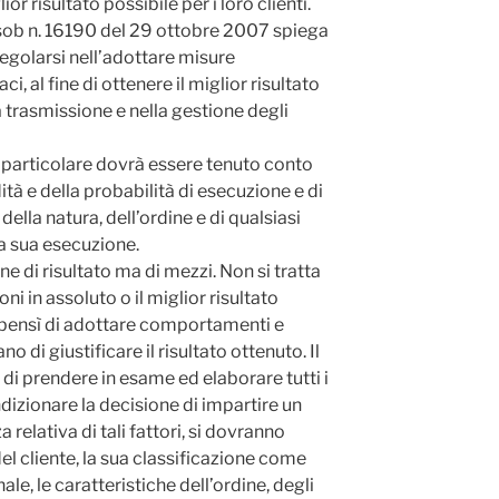
or risultato possibile per i loro clienti.
sob n. 16190 del 29 ottobre 2007 spiega
egolarsi nell’adottare misure
, al fine di ottenere il miglior risultato
la trasmissione e nella gestione degli
n particolare dovrà essere tenuto conto
dità e della probabilità di esecuzione e di
ella natura, dell’ordine e di qualsiasi
lla sua esecuzione.
 di risultato ma di mezzi. Non si tratta
oni in assoluto o il miglior risultato
 bensì di adottare comportamenti e
 di giustificare il risultato ottenuto. Il
 di prendere in esame ed elaborare tutti i
dizionare la decisione di impartire un
a relativa di tali fattori, si dovranno
el cliente, la sua classificazione come
ale, le caratteristiche dell’ordine, degli