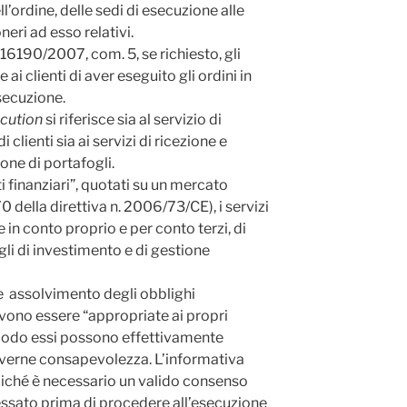
l’ordine, delle sedi di esecuzione alle
neri ad esso relativi.
16190/2007, com. 5, se richiesto, gli
i clienti di aver eseguito gli ordini in
secuzione.
ecution
si riferisce sia al servizio di
 clienti sia ai servizi di ricezione e
ione di portafogli.
ti finanziari”, quotati su un mercato
 70 della direttiva n. 2006/73/CE), i servizi
 in conto proprio e per conto terzi, di
gli di investimento e di gestione
te assolvimento degli obblighi
evono essere “appropriate ai propri
 modo essi possono effettivamente
verne consapevolezza. L’informativa
poiché è necessario un valido consenso
ressato prima di procedere all’esecuzione