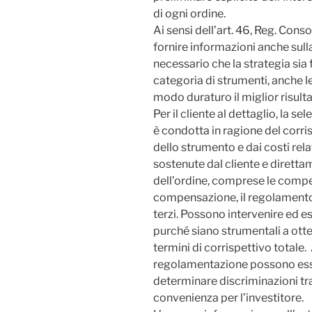
di ogni ordine.
Ai sensi dell’art. 46, Reg. Con
fornire informazioni anche sulla
nec
essario che la strategia sia 
categoria di strumenti, anche l
modo duraturo il miglior risulta
Per il cliente al dettaglio, la s
è condotta in ragione del corris
dello strumento e dai costi relat
sostenute dal cliente e diretta
dell’ordine, comprese le compet
compensazione, il regolamento
terzi. Possono intervenire ed ess
purché siano strumentali a otten
termini di corrispettivo totale
regolamentazione possono esse
determinare discriminazioni tra
convenienza per l’investitore.