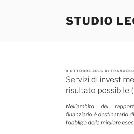
Salta
al
STUDIO L
contenuto
PUBBLICATO
4 OTTOBRE 2016
DI
FRANCESC
IL
Servizi di investim
risultato possibile 
Nell’ambito
del rapporto
finanziario è destinatario di
l’obbligo della migliore esec