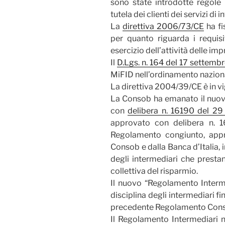
sono state introdotte regole a
tutela dei clienti dei servizi di 
La
direttiva 2006/73/CE
ha fi
per quanto riguarda i requisi
esercizio dell’attività delle im
Il
D.Lgs. n. 164 del 17 settemb
MiFID nell’ordinamento nazion
La direttiva 2004/39/CE è in v
La Consob ha emanato il nuo
con
delibera n. 16190 del 2
approvato con delibera n. 
Regolamento congiunto, app
Consob e dalla Banca d’Italia,
degli intermediari che prestan
collettiva del risparmio.
Il nuovo “Regolamento Intermed
disciplina degli intermediari fi
precedente Regolamento Cons
Il Regolamento Intermediari n.