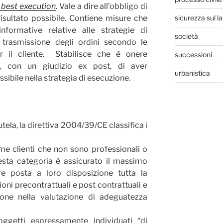
.
best execution
. Vale a dire all’obbligo di
sicurezza sul l
 risultato possibile. Contiene misure che
informative relative alle strategie di
società
a trasmissione degli ordini secondo le
er il cliente. Stabilisce che è onere
successioni
re, con un giudizio ex post, di aver
urbanistica
ssibile nella strategia di esecuzione.
tutela, la direttiva 2004/39/CE classifica i
come clienti che non sono professionali o
esta categoria è assicurato il massimo
ere posta a loro disposizione tutta la
ni precontrattuali e post contrattuali e
ione nella valutazione di adeguatezza
soggetti espressamente individuati “di