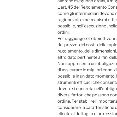
allorché eseguono ordini, il migli
L’art. 45 del Regolamento Con
come gli intermediari devono r
ragionevoli e meccanismi efficaci
possibile, nell’esecuzione , nel
ordini.
Per raggiungere l’obbiettivo, i
del prezzo, dei costi, della rapi
regolamento, delle dimensioni, d
altro dato pertinente ai fini de
Non rappresenta un’obbligazione
di assicurare le migliori condizi
possibile in un dato momento,
strumenti efficaci che consentano
dovere si concreta nell’obbligo
diversi fattori che possono con
ordine. Per stabilire l’importanz
considerare le caratteristiche d
cliente al dettaglio o profession