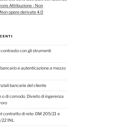
ns Attribuzione - Non
Non opere derivate 4.0
CENTI
in contrasto con gli strumenti
bancario e autenticazione a mezzo
iali bancarie del cliente
o o di comodo. Divieto di ingerenza
voro
el contratto di rete: DM 205/21 e
5/22 INL