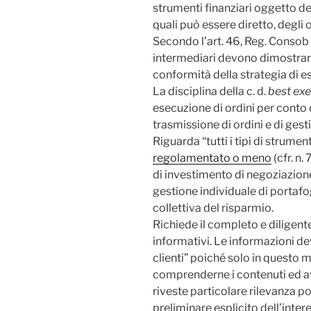
strumenti finanziari oggetto del
quali può essere diretto, degli o
Secondo l’art. 46, Reg. Consob 
intermediari devono dimostrare a
conformità della strategia di e
La disciplina della c. d.
best ex
esecuzione di ordini per conto di
trasmissione di ordini e di gest
Riguarda “tutti i tipi di strumen
regolamentato o meno
(cfr. n.
di investimento di negoziazione
gestione individuale di portafo
collettiva del risparmio.
Richiede il completo e diligen
informativi. Le informazioni d
clienti” poiché solo in questo
comprenderne i contenuti ed a
riveste particolare rilevanza 
preliminare esplicito dell’inte